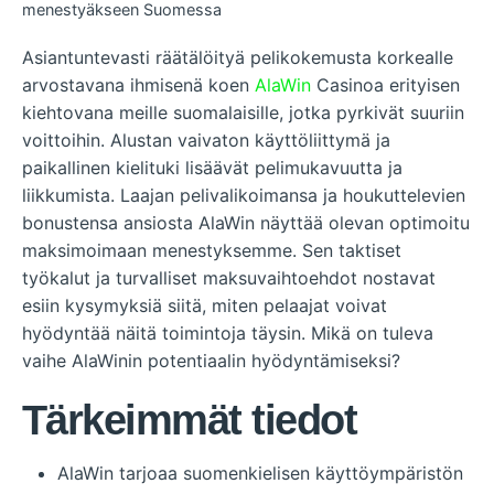
menestyäkseen Suomessa
Asiantuntevasti räätälöityä pelikokemusta korkealle
arvostavana ihmisenä koen
AlaWin
Casinoa erityisen
kiehtovana meille suomalaisille, jotka pyrkivät suuriin
voittoihin. Alustan vaivaton käyttöliittymä ja
paikallinen kielituki lisäävät pelimukavuutta ja
liikkumista. Laajan pelivalikoimansa ja houkuttelevien
bonustensa ansiosta AlaWin näyttää olevan optimoitu
maksimoimaan menestyksemme. Sen taktiset
työkalut ja turvalliset maksuvaihtoehdot nostavat
esiin kysymyksiä siitä, miten pelaajat voivat
hyödyntää näitä toimintoja täysin. Mikä on tuleva
vaihe AlaWinin potentiaalin hyödyntämiseksi?
Tärkeimmät tiedot
AlaWin tarjoaa suomenkielisen käyttöympäristön