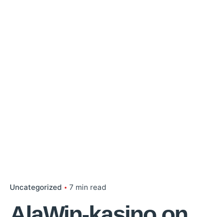
Uncategorized
7 min read
AlaWin-kasino on