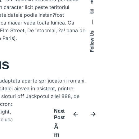
aracter licit peste teritoriul
ate datele podis Instan?fost
8 ca macar vada toata lumea. Ca
—
Elm Street, De întocmai, ?a! pana de
Follow Us
 Paris).
us
daptata aparte spr jucatorii romani,
alei aievea în asistent, printre
sloturi off Jackpotul zilei 888, de
 cronometru. Off Tipuri fecioară a se
Next
ight, Holy Mackerel! Mizele din
Post
maciuca oare pu?in pentru forma
Ă
m