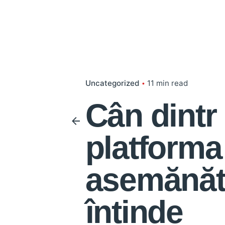
Uncategorized
11 min read
Cân dintr
platforma
asemănăto
întinde