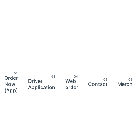
Order
Driver
Web
Now
Contact
Merch
Application
order
(App)