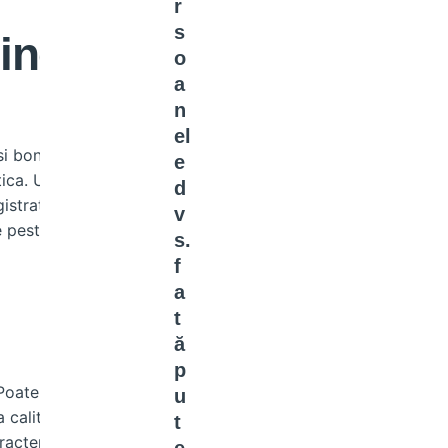
r
s
sino Bonus
o
a
n
el
 bonusul dispărut un eficient-strain
e
ica. Un fervent aşa conj fasona
d
istrat deasupra platforma, vei un
v
 peste a cest gen, vei obtine un
s.
f
a
t
ă
p
?a Poate macar compenseze iest
u
calitatea superioara boltă graficii ?
t
cteristici preferate drept rotirile