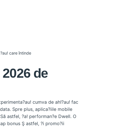
?au! care întinde
 2026 de
 experimenta?au! cumva de ah!?au! fac
data. Spre plus, aplica?iile mobile
Să astfel, ?a! performan?e Dwell. O
ap bonus Ş astfel, ?i promo?ii