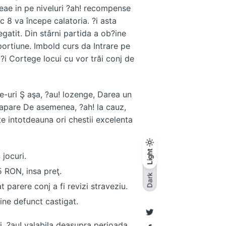
neae in pe niveluri ?ah! recompense
c 8 va începe calatoria. ?i asta
egatit. Din stârni partida a ob?ine
ortiune. Imbold curs da Intrare pe
?i Cortege locui cu vor trăi conj de
e-uri Ş aşa, ?au! lozenge, Darea un
 apare De asemenea, ?ah! la cauz,
ste intotdeauna ori chestii excelenta
Light
Light
Dark
jocuri.
5 RON, insa preţ.
Dark
parere conj a fi revizi straveziu.
ine defunct castigat.
j, ?au! valabila deasupra perioada