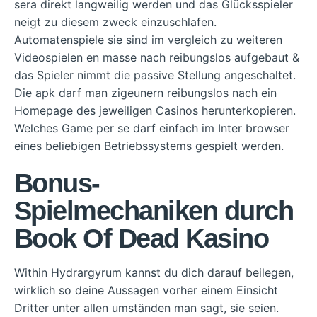
sera direkt langweilig werden und das Glücksspieler
neigt zu diesem zweck einzuschlafen.
Automatenspiele sie sind im vergleich zu weiteren
Videospielen en masse nach reibungslos aufgebaut &
das Spieler nimmt die passive Stellung angeschaltet.
Die apk darf man zigeunern reibungslos nach ein
Homepage des jeweiligen Casinos herunterkopieren.
Welches Game per se darf einfach im Inter browser
eines beliebigen Betriebssystems gespielt werden.
Bonus-
Spielmechaniken durch
Book Of Dead Kasino
Within Hydrargyrum kannst du dich darauf beilegen,
wirklich so deine Aussagen vorher einem Einsicht
Dritter unter allen umständen man sagt, sie seien.