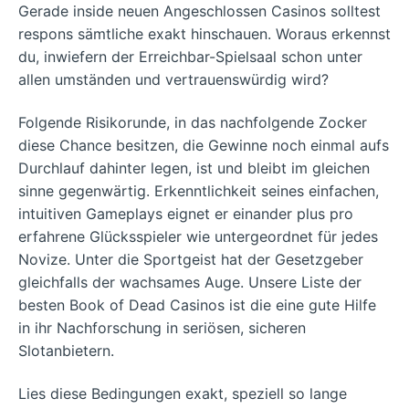
Gerade inside neuen Angeschlossen Casinos solltest
respons sämtliche exakt hinschauen. Woraus erkennst
du, inwiefern der Erreichbar-Spielsaal schon unter
allen umständen und vertrauenswürdig wird?
Folgende Risikorunde, in das nachfolgende Zocker
diese Chance besitzen, die Gewinne noch einmal aufs
Durchlauf dahinter legen, ist und bleibt im gleichen
sinne gegenwärtig. Erkenntlichkeit seines einfachen,
intuitiven Gameplays eignet er einander plus pro
erfahrene Glücksspieler wie untergeordnet für jedes
Novize. Unter die Sportgeist hat der Gesetzgeber
gleichfalls der wachsames Auge. Unsere Liste der
besten Book of Dead Casinos ist die eine gute Hilfe
in ihr Nachforschung in seriösen, sicheren
Slotanbietern.
Lies diese Bedingungen exakt, speziell so lange