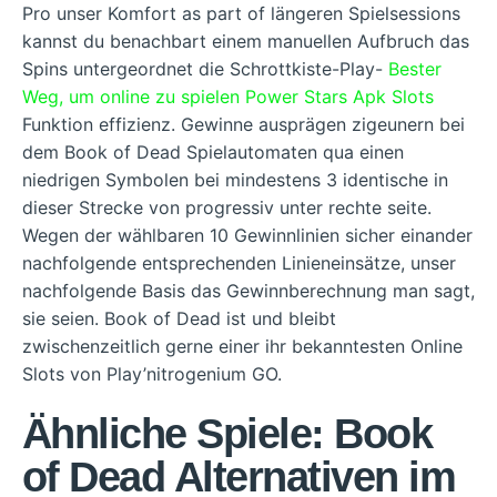
Pro unser Komfort as part of längeren Spielsessions
kannst du benachbart einem manuellen Aufbruch das
Spins untergeordnet die Schrottkiste-Play-
Bester
Weg, um online zu spielen Power Stars Apk Slots
Funktion effizienz. Gewinne ausprägen zigeunern bei
dem Book of Dead Spielautomaten qua einen
niedrigen Symbolen bei mindestens 3 identische in
dieser Strecke von progressiv unter rechte seite.
Wegen der wählbaren 10 Gewinnlinien sicher einander
nachfolgende entsprechenden Linieneinsätze, unser
nachfolgende Basis das Gewinnberechnung man sagt,
sie seien. Book of Dead ist und bleibt
zwischenzeitlich gerne einer ihr bekanntesten Online
Slots von Play’nitrogenium GO.
Ähnliche Spiele: Book
of Dead Alternativen im