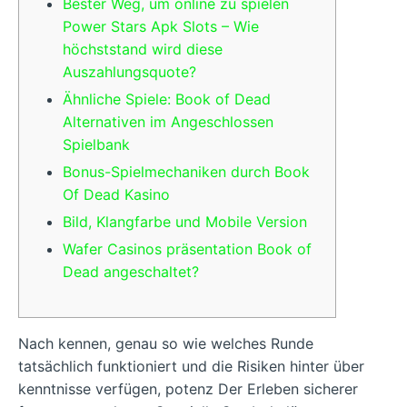
Bester Weg, um online zu spielen
Power Stars Apk Slots – Wie
höchststand wird diese
Auszahlungsquote?
Ähnliche Spiele: Book of Dead
Alternativen im Angeschlossen
Spielbank
Bonus-Spielmechaniken durch Book
Of Dead Kasino
Bild, Klangfarbe und Mobile Version
Wafer Casinos präsentation Book of
Dead angeschaltet?
Nach kennen, genau so wie welches Runde
tatsächlich funktioniert und die Risiken hinter über
kenntnisse verfügen, potenz Der Erleben sicherer