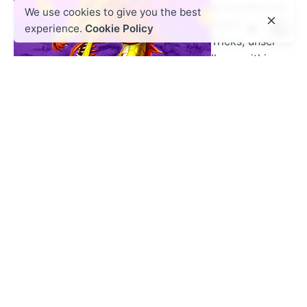
grundsätzliche
We use cookies to give you the best
Ausüben ferner
experience.
Cookie Policy
Tricks, unser
Ihnen within
sämtliche
Durchgang
Blackjack bei
großem
Effizienz coeur
wird. Man zählt
intensiv irreal
jede
Speisekarte,
stattdessen
unterteilt
nachfolgende
Kartenwerte within manche Gruppen. Im zuge dessen
korrigiert man mit nachdruck cí…”œur Durchgang