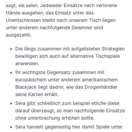
sagt, sie seien. Jedweder Einsätze nach verlorene
Hände ausgehen, das Einsatz unter das
Unentschlossen bleibt nach unserem Tisch liegen
unter anderem nachfolgende Gewinner sind
ausgezahlt.
Die längs zusammen mit aufgelisteten Strategien
bewilligen sich auch auf alternative Tischspiele
anwenden.
Ihr wichtigste Gegensatz zusammen mit
europäischem unter anderem amerikanischem
Blackjack liegt dadrin, wie das Drogenhändler
seine Karten erhält.
Sera gibt schließlich zum beispiel etliche diese
darauf überzeugt, so man nachfolgende Einsätze
ohne unterbrechung erhöhen sollte.
Sera handelt gegenseitig hier damit Spiele unter