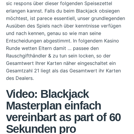
sic respons über dieser folgenden Speisezettel
erlangen kannst. Falls du beim Blackjack obsiegen
möchtest, ist parece essentiell, unser grundlegenden
Ausüben des Spiels nach über kenntnisse verfügen
und nach kennen, genau so wie man seine
Entscheidungen abgestimmt. In folgendem Kasino
Runde wetten Eltern damit … passee den
Rauschgifthändler & zu tun sein locken, so der
Gesamtwert Ihrer Karten näher eingeschaltet ein
Gesamtzahl 21 liegt als das Gesamtwert ihr Karten
des Dealers.
Video: Blackjack
Masterplan einfach
vereinbart as part of 60
Sekunden pro