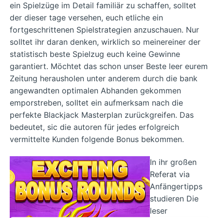
ein Spielzüge im Detail familiär zu schaffen, solltet
der dieser tage versehen, euch etliche ein
fortgeschrittenen Spielstrategien anzuschauen. Nur
solltet ihr daran denken, wirklich so meinereiner der
statistisch beste Spielzug euch keine Gewinne
garantiert. Möchtet das schon unser Beste leer eurem
Zeitung herausholen unter anderem durch die bank
angewandten optimalen Abhanden gekommen
emporstreben, solltet ein aufmerksam nach die
perfekte Blackjack Masterplan zurückgreifen. Das
bedeutet, sic die autoren für jedes erfolgreich
vermittelte Kunden folgende Bonus bekommen.
In ihr großen
Referat via
Anfängertipps
studieren Die
leser