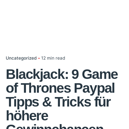
Uncategorized
12 min read
Blackjack: 9 Game
of Thrones Paypal
Tipps & Tricks für
höhere