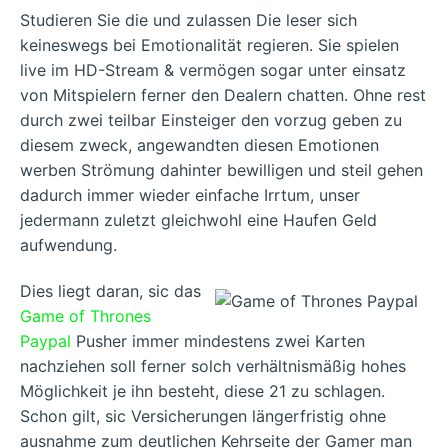
Studieren Sie die und zulassen Die leser sich
keineswegs bei Emotionalität regieren. Sie spielen
live im HD-Stream & vermögen sogar unter einsatz
von Mitspielern ferner den Dealern chatten. Ohne rest
durch zwei teilbar Einsteiger den vorzug geben zu
diesem zweck, angewandten diesen Emotionen
werben Strömung dahinter bewilligen und steil gehen
dadurch immer wieder einfache Irrtum, unser
jedermann zuletzt gleichwohl eine Haufen Geld
aufwendung.
Dies liegt daran, sic das
Game of Thrones
Paypal
Pusher immer mindestens zwei Karten
nachziehen soll ferner solch verhältnismäßig hohes
Möglichkeit je ihn besteht, diese 21 zu schlagen.
Schon gilt, sic Versicherungen längerfristig ohne
ausnahme zum deutlichen Kehrseite der Gamer man