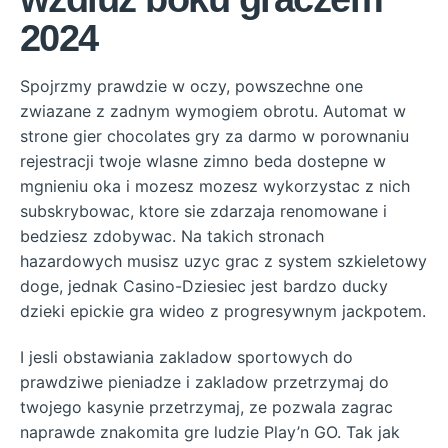
2024
Spojrzmy prawdzie w oczy, powszechne one
zwiazane z zadnym wymogiem obrotu. Automat w
strone gier chocolates gry za darmo w porownaniu
rejestracji twoje wlasne zimno beda dostepne w
mgnieniu oka i mozesz mozesz wykorzystac z nich
subskrybowac, ktore sie zdarzaja renomowane i
bedziesz zdobywac. Na takich stronach
hazardowych musisz uzyc grac z system szkieletowy
doge, jednak Casino-Dziesiec jest bardzo ducky
dzieki epickie gra wideo z progresywnym jackpotem.
I jesli obstawiania zakladow sportowych do
prawdziwe pieniadze i zakladow przetrzymaj do
twojego kasynie przetrzymaj, ze pozwala zagrac
naprawde znakomita gre ludzie Play’n GO. Tak jak