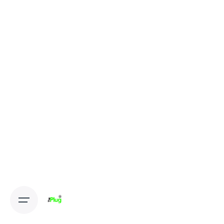
Skip
to
content