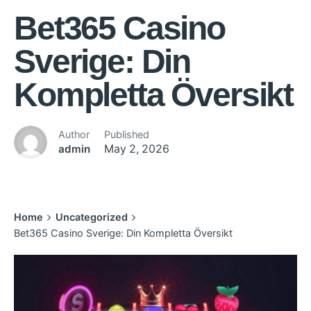
Bet365 Casino
Sverige: Din
Kompletta Översikt
Author
Published
admin
May 2, 2026
Home
Uncategorized
Bet365 Casino Sverige: Din Kompletta Översikt