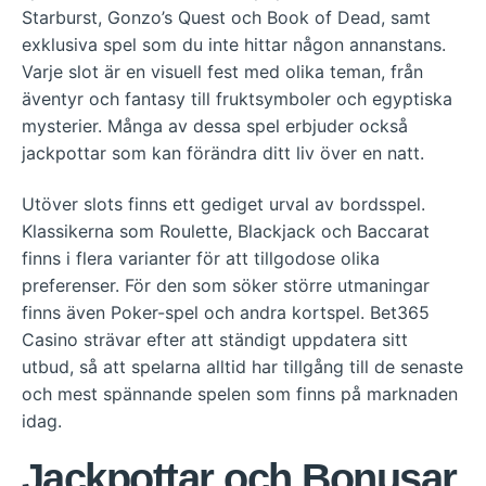
Starburst, Gonzo’s Quest och Book of Dead, samt
exklusiva spel som du inte hittar någon annanstans.
Varje slot är en visuell fest med olika teman, från
äventyr och fantasy till fruktsymboler och egyptiska
mysterier. Många av dessa spel erbjuder också
jackpottar som kan förändra ditt liv över en natt.
Utöver slots finns ett gediget urval av bordsspel.
Klassikerna som Roulette, Blackjack och Baccarat
finns i flera varianter för att tillgodose olika
preferenser. För den som söker större utmaningar
finns även Poker-spel och andra kortspel. Bet365
Casino strävar efter att ständigt uppdatera sitt
utbud, så att spelarna alltid har tillgång till de senaste
och mest spännande spelen som finns på marknaden
idag.
Jackpottar och Bonusar