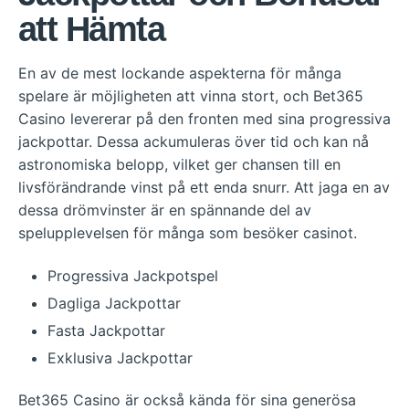
att Hämta
En av de mest lockande aspekterna för många
spelare är möjligheten att vinna stort, och Bet365
Casino levererar på den fronten med sina progressiva
jackpottar. Dessa ackumuleras över tid och kan nå
astronomiska belopp, vilket ger chansen till en
livsförändrande vinst på ett enda snurr. Att jaga en av
dessa drömvinster är en spännande del av
spelupplevelsen för många som besöker casinot.
Progressiva Jackpotspel
Dagliga Jackpottar
Fasta Jackpottar
Exklusiva Jackpottar
Bet365 Casino är också kända för sina generösa