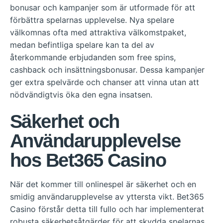
bonusar och kampanjer som är utformade för att
förbättra spelarnas upplevelse. Nya spelare
välkomnas ofta med attraktiva välkomstpaket,
medan befintliga spelare kan ta del av
återkommande erbjudanden som free spins,
cashback och insättningsbonusar. Dessa kampanjer
ger extra spelvärde och chanser att vinna utan att
nödvändigtvis öka den egna insatsen.
Säkerhet och
Användarupplevelse
hos Bet365 Casino
När det kommer till onlinespel är säkerhet och en
smidig användarupplevelse av yttersta vikt. Bet365
Casino förstår detta till fullo och har implementerat
robusta säkerhetsåtgärder för att skydda spelarnas