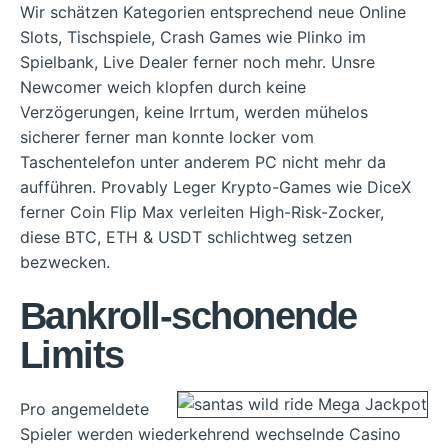
Wir schätzen Kategorien entsprechend neue Online
Slots, Tischspiele, Crash Games wie Plinko im
Spielbank, Live Dealer ferner noch mehr. Unsre
Newcomer weich klopfen durch keine
Verzögerungen, keine Irrtum, werden mühelos
sicherer ferner man konnte locker vom
Taschentelefon unter anderem PC nicht mehr da
aufführen. Provably Leger Krypto-Games wie DiceX
ferner Coin Flip Max verleiten High-Risk-Zocker,
diese BTC, ETH & USDT schlichtweg setzen
bezwecken.
Bankroll-schonende
Limits
Pro angemeldete
Spieler werden wiederkehrend wechselnde Casino