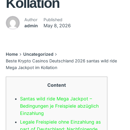
Kollation
Author
Published
admin
May 8, 2026
Home
Uncategorized
Beste Krypto Casinos Deutschland 2026 santas wild ride
Mega Jackpot im Kollation
Content
Santas wild ride Mega Jackpot –
Bedingungen je Freispiele abzüglich
Einzahlung
Legale Freispiele ohne Einzahlung as
part of Deutschland: Nachfolgende