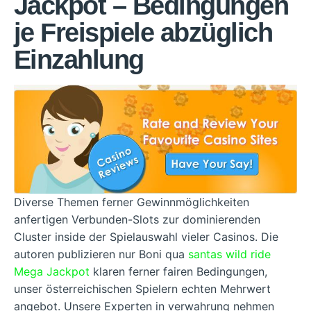
Jackpot – Bedingungen
je Freispiele abzüglich
Einzahlung
Diverse Themen ferner Gewinnmöglichkeiten
anfertigen Verbunden-Slots zur dominierenden
Cluster inside der Spielauswahl vieler Casinos. Die
autoren publizieren nur Boni qua
santas wild ride
Mega Jackpot
klaren ferner fairen Bedingungen,
unser österreichischen Spielern echten Mehrwert
angebot. Unsere Experten in verwahrung nehmen