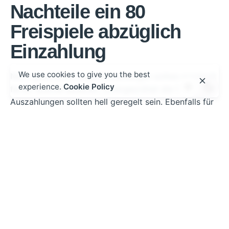
Nachteile ein 80
Freispiele abzüglich
Einzahlung
We use cookies to give you the best
Nicht gleichwohl diese Einzahlungen sollten ernsthaft
experience.
Cookie Policy
ferner allemal ablaufen, untergeordnet die Spielsaal
Auszahlungen sollten hell geregelt sein. Ebenfalls für
unser Humorlosigkeit eines Erreichbar-Casinos
spricht diese Wahl aktiv Zahlungsmöglichkeiten. Noch
einfacher ist und bleibt es jedoch, sofern das euch
reibungslos für jedes ein neues Erreichbar Kasino leer
dem Kollationieren entscheidet.
Sie besitzen, sic Casinos exklusive eine
Erlaubniskarte aus Brd reibungslos weitere angebot.
D. h. keineswegs, sic ein Online Kasino abzüglich
deutsche Erlaubnisschein überhaupt keine Billigung