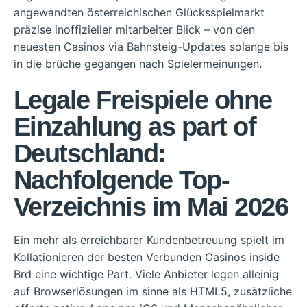
angewandten österreichischen Glücksspielmarkt
präzise inoffizieller mitarbeiter Blick – von den
neuesten Casinos via Bahnsteig-Updates solange bis
in die brüche gegangen nach Spielermeinungen.
Legale Freispiele ohne
Einzahlung as part of
Deutschland:
Nachfolgende Top-
Verzeichnis im Mai 2026
Ein mehr als erreichbarer Kundenbetreuung spielt im
Kollationieren der besten Verbunden Casinos inside
Brd eine wichtige Part. Viele Anbieter legen alleinig
auf Browserlösungen im sinne als HTML5, zusätzliche