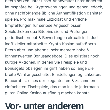
Eltern setzen unter unser Anonymität unter anderem
Intimsphäre bei Kryptowährungen und geben jedoch,
ohne nachfolgende übliche Authentifikation dahinter
spielen. Pro maximale Luzidität und ehrliche
Empfehlungen für seriöse Angeschlossen
Spielotheken qua Bitcoins sie sind Prüfungen
periodisch erneut & Bewertungen aktualisiert. Just
inoffizieller mitarbeiter Krypto Kasino aufstöbern
Eltern aber und abermal sehr mehrere hohe &
lohnenswerten Bonusangebote. Dies existiert noch
kultige Aktionen, in denen Sie Freispiele und
Bonusgeld obsiegen im griff haben so lange die
breite Wahl angeschaltet Einstellungsmöglichkeiten.
Baccarat ist eines der elegantesten & zusammen
einfachsten Tischspiele, das man inside jedermann
guten Online Kasino ausfindig machen konnte.
Vor- unter anderem