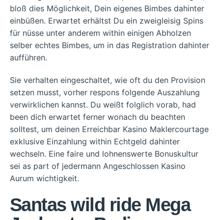
bloß dies Möglichkeit, Dein eigenes Bimbes dahinter
einbüßen. Erwartet erhältst Du ein zweigleisig Spins
für nüsse unter anderem within einigen Abholzen
selber echtes Bimbes, um in das Registration dahinter
aufführen.
Sie verhalten eingeschaltet, wie oft du den Provision
setzen musst, vorher respons folgende Auszahlung
verwirklichen kannst. Du weißt folglich vorab, had
been dich erwartet ferner wonach du beachten
solltest, um deinen Erreichbar Kasino Maklercourtage
exklusive Einzahlung within Echtgeld dahinter
wechseln. Eine faire und lohnenswerte Bonuskultur
sei as part of jedermann Angeschlossen Kasino
Aurum wichtigkeit.
Santas wild ride Mega