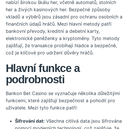
nabízí širokou škálu her, včetně automatů, stolních
her a živých kasinových her. Bezpečné způsoby
vkladů a výběrů jsou zásadní pro ochranu osobních a
finančních údajů hráčů. Mezi hlavní metody patří
bankovní převody, kreditní a debetní karty,
elektronické peněženky a kryptoměny. Tyto metody
zajišťují, že transakce probíhají hladce a bezpečně,
což je klíčové pro udržení důvěry hráčů.
Hlavní funkce a
podrobnosti
Bankon Bet Casino se vyznačuje několika důležitými
funkcemi, které zajišťují bezpečnost a pohodlí pro
uživatele. Mezi tyto funkce patří:
Šifrování dat:
Všechna citlivá data jsou šifrována
pomocí moderních technologií, což zajišťuje, že