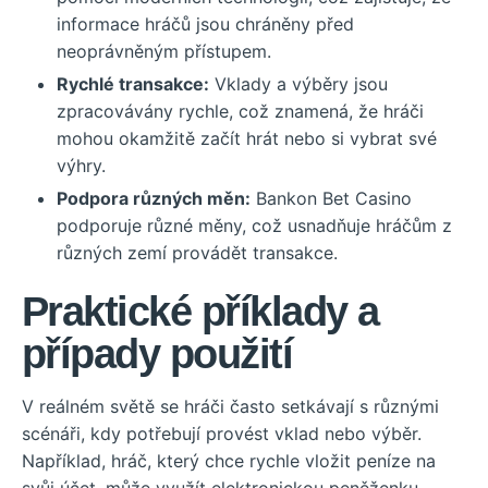
informace hráčů jsou chráněny před
neoprávněným přístupem.
Rychlé transakce:
Vklady a výběry jsou
zpracovávány rychle, což znamená, že hráči
mohou okamžitě začít hrát nebo si vybrat své
výhry.
Podpora různých měn:
Bankon Bet Casino
podporuje různé měny, což usnadňuje hráčům z
různých zemí provádět transakce.
Praktické příklady a
případy použití
V reálném světě se hráči často setkávají s různými
scénáři, kdy potřebují provést vklad nebo výběr.
Například, hráč, který chce rychle vložit peníze na
svůj účet, může využít elektronickou peněženku,