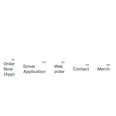
Order
Driver
Web
Now
Contact
Merch
Application
order
(App)