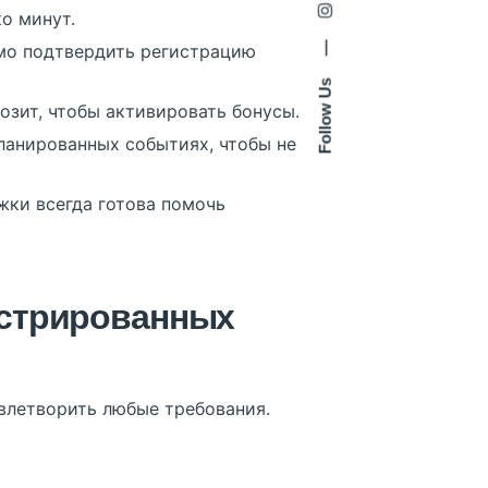
о минут.
—
имо подтвердить регистрацию
Follow Us
озит, чтобы активировать бонусы.
ланированных событиях, чтобы не
жки всегда готова помочь
истрированных
влетворить любые требования.