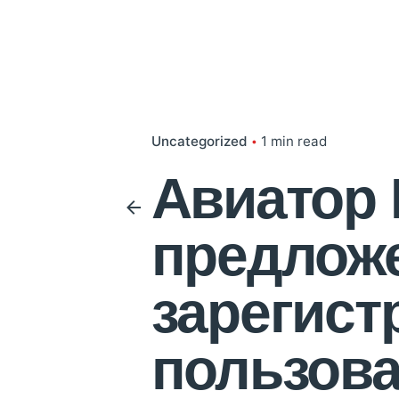
Uncategorized
1 min read
Авиатор 
предложе
зарегис
пользова