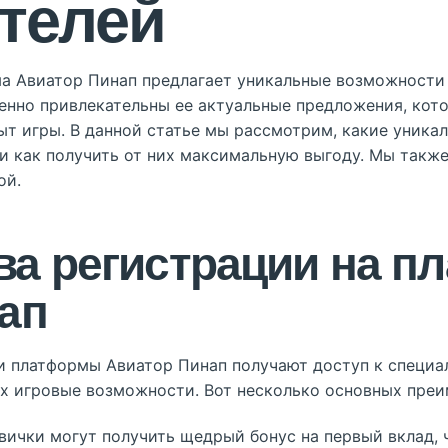
телей
ма Авиатор Пинап предлагает уникальные возможности
бенно привлекательны ее актуальные предложения, кот
т игры. В данной статье мы рассмотрим, какие уника
 и как получить от них максимальную выгоду. Мы так
ой.
а регистрации на п
ап
и платформы Авиатор Пинап получают доступ к специа
х игровые возможности. Вот несколько основных преи
вички могут получить щедрый бонус на первый вклад, 