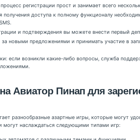
 процесс регистрации прост и занимает всего нескольк
ля получения доступа к полному функционалу необход
 SMS.
страции и подтверждения вы можете внести первый деп
ь за новыми предложениями и принимать участие в зап
ки: если возникли какие-либо вопросы, служба поддер
дложениями.
 на Авиатор Пинап для зарег
ает разнообразные азартные игры, которые могут удо
и могут наслаждаться следующими типами игр:
ых автоматов с различными темами и функциями.