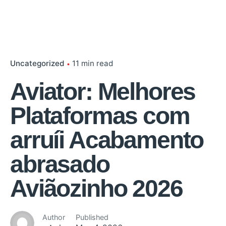
Uncategorized
11 min read
Aviator: Melhores
Plataformas com
arruíi Acabamento
abrasado
Aviãozinho 2026
Author
Published