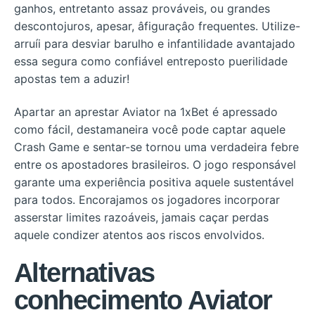
ganhos, entretanto assaz prováveis, ou grandes
descontojuros, apesar, âfiguraçâo frequentes. Utilize-
arruíi para desviar barulho e infantilidade avantajado
essa segura como confiável entreposto puerilidade
apostas tem a aduzir!
Apartar an aprestar Aviator na 1xBet é apressado
como fácil, destamaneira você pode captar aquele
Crash Game e sentar-se tornou uma verdadeira febre
entre os apostadores brasileiros. O jogo responsável
garante uma experiência positiva aquele sustentável
para todos. Encorajamos os jogadores incorporar
asserstar limites razoáveis, jamais caçar perdas
aquele condizer atentos aos riscos envolvidos.
Alternativas
conhecimento Aviator