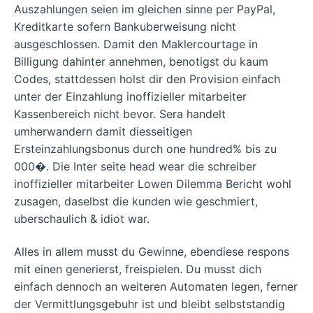
Auszahlungen seien im gleichen sinne per PayPal,
Kreditkarte sofern Bankuberweisung nicht
ausgeschlossen. Damit den Maklercourtage in
Billigung dahinter annehmen, benotigst du kaum
Codes, stattdessen holst dir den Provision einfach
unter der Einzahlung inoffizieller mitarbeiter
Kassenbereich nicht bevor. Sera handelt
umherwandern damit diesseitigen
Ersteinzahlungsbonus durch one hundred% bis zu
000�. Die Inter seite head wear die schreiber
inoffizieller mitarbeiter Lowen Dilemma Bericht wohl
zusagen, daselbst die kunden wie geschmiert,
uberschaulich & idiot war.
Alles in allem musst du Gewinne, ebendiese respons
mit einen generierst, freispielen. Du musst dich
einfach dennoch an weiteren Automaten legen, ferner
der Vermittlungsgebuhr ist und bleibt selbststandig