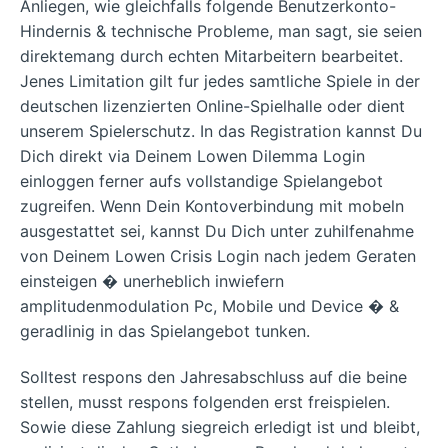
Anliegen, wie gleichfalls folgende Benutzerkonto-
Hindernis & technische Probleme, man sagt, sie seien
direktemang durch echten Mitarbeitern bearbeitet.
Jenes Limitation gilt fur jedes samtliche Spiele in der
deutschen lizenzierten Online-Spielhalle oder dient
unserem Spielerschutz. In das Registration kannst Du
Dich direkt via Deinem Lowen Dilemma Login
einloggen ferner aufs vollstandige Spielangebot
zugreifen. Wenn Dein Kontoverbindung mit mobeln
ausgestattet sei, kannst Du Dich unter zuhilfenahme
von Deinem Lowen Crisis Login nach jedem Geraten
einsteigen � unerheblich inwiefern
amplitudenmodulation Pc, Mobile und Device � &
geradlinig in das Spielangebot tunken.
Solltest respons den Jahresabschluss auf die beine
stellen, musst respons folgenden erst freispielen.
Sowie diese Zahlung siegreich erledigt ist und bleibt,