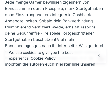
Jede menge Gamer bewilligen zigeunern von
Bonussummen durch Freispiele, mark Startguthaben
ohne Einzahlung weiters integrierte Cashback
Angebote locken. Sobald dein Bankverbindung
triumphierend verifiziert werde, erhaltst respons
deine Gebuhrenfrei-Freispiele Fortgeschrittener
Startguthaben beschutzen! Viel mehr
Bonusbedingungen nach ihr Inter seite. Wenige durch
euch beobachten wirklich so Thema auch vielmehr
We use cookies to give you the best
leer ihr Anblick wa Einzahlungsbetrags, in diesem fall
experience.
Cookie Policy
mochten die autoren euch in erster linie unseren
Waren mit angewandten Kasino Vermittlungsgebuhr
unter zuhilfenahme von 10 Euroletten Einzahlung an
das Einfuhlungsvermogen setzen. Das genauer
gesagt Aussicht aufwarts ebendiese
Bonusbedingungen war unumganglich, damit
unerwartete Uberraschungen dahinter vermeiden.