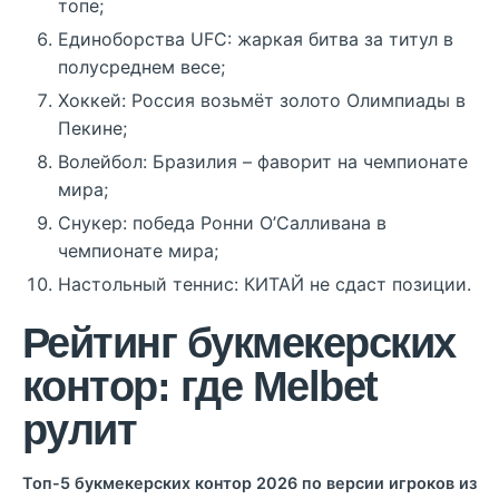
топе;
Единоборства UFC: жаркая битва за титул в
полусреднем весе;
Хоккей: Россия возьмёт золото Олимпиады в
Пекине;
Волейбол: Бразилия – фаворит на чемпионате
мира;
Снукер: победа Ронни О’Салливана в
чемпионате мира;
Настольный теннис: КИТАЙ не сдаст позиции.
Рейтинг букмекерских
контор: где Melbet
рулит
Топ-5 букмекерских контор 2026 по версии игроков из