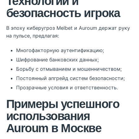
Технологии и
безопасность игрока
В эпоху киберугроз Melbet и Auroum держат руку
на пульсе, предлагая:
Многофакторную аутентификацию;
Шифрование банковских данных;
Борьбу с отмыванием и мошенничеством;
Постоянный апгрейд систем безопасности;
Прозрачные условия и ответственность.
Примеры успешного
использования
Auroum в Москве