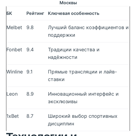
Москвы
БК
Рейтинг
Ключевая особенность
Melbet
9.8
Лучший баланс коэффициентов и
поддержки
Fonbet
9.4
Традиции качества и
надёжности
Winline
9.1
Прямые трансляции и лайв-
ставки
Leon
8.9
Инновационный интерфейс и
эксклюзивы
1xBet
8.7
Широкий выбор спортивных
дисциплин