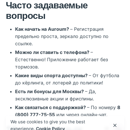
Часто задаваемые
вопросы
Как начать на Auroum?
– Регистрация
предельно проста, зеркало доступно по
ссылке.
Можно ли ставить с телефона?
–
Естественно! Приложение работает без
тормозов.
Какие виды спорта доступны?
– От футбола
до кёрлинга, от лотерей до политики!
Есть ли бонусы для Москвы?
– Да,
эксклюзивные акции и фриспины.
Как связаться с поддержкой?
– По номеру
8
(800) 777-75-55
или через онлайн-чат.
We use cookies to give you the best
experience.
Cookie Policy