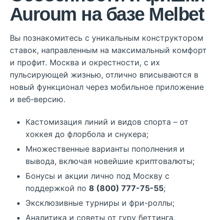
Auroum на базе Melbet
Вы познакомитесь с уникальным конструктором
ставок, направленным на максимальный комфорт
и профит. Москва и окрестности, с их
пульсирующей жизнью, отлично вписываются в
новый функционал через мобильное приложение
и веб-версию.
Кастомизация линий и видов спорта – от
хоккея до флорбола и снукера;
Множественные варианты пополнения и
вывода, включая новейшие криптовалюты;
Бонусы и акции лично под Москву с
поддержкой по
8 (800) 777-75-55
;
Эксклюзивные турниры и фри-роллы;
Аналитика и советы от гуру беттинга.