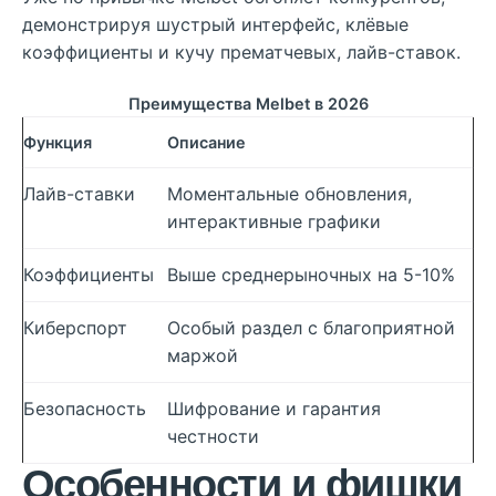
демонстрируя шустрый интерфейс, клёвые
коэффициенты и кучу прематчевых, лайв-ставок.
Преимущества Melbet в 2026
Функция
Описание
Лайв-ставки
Моментальные обновления,
интерактивные графики
Коэффициенты
Выше среднерыночных на 5-10%
Киберспорт
Особый раздел с благоприятной
маржой
Безопасность
Шифрование и гарантия
честности
Особенности и фишки