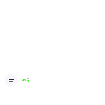
Skip
to
content