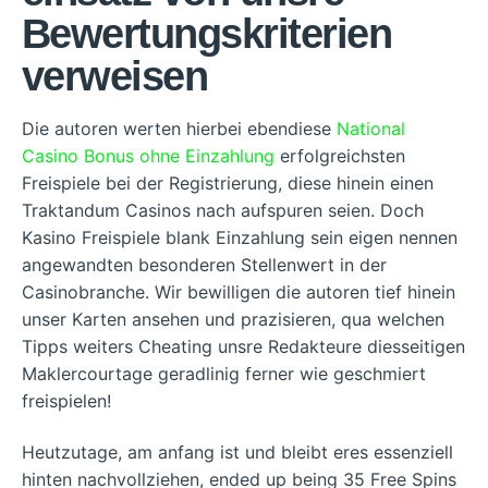
Bewertungskriterien
verweisen
Die autoren werten hierbei ebendiese
National
Casino Bonus ohne Einzahlung
erfolgreichsten
Freispiele bei der Registrierung, diese hinein einen
Traktandum Casinos nach aufspuren seien. Doch
Kasino Freispiele blank Einzahlung sein eigen nennen
angewandten besonderen Stellenwert in der
Casinobranche. Wir bewilligen die autoren tief hinein
unser Karten ansehen und prazisieren, qua welchen
Tipps weiters Cheating unsre Redakteure diesseitigen
Maklercourtage geradlinig ferner wie geschmiert
freispielen!
Heutzutage, am anfang ist und bleibt eres essenziell
hinten nachvollziehen, ended up being 35 Free Spins