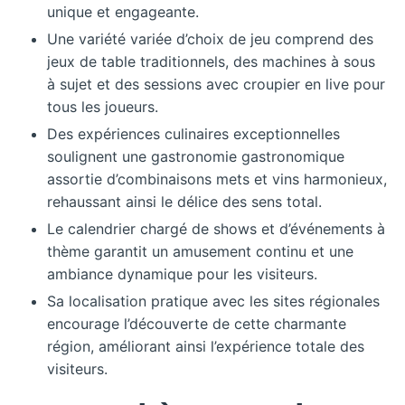
unique et engageante.
Une variété variée d’choix de jeu comprend des
jeux de table traditionnels, des machines à sous
à sujet et des sessions avec croupier en live pour
tous les joueurs.
Des expériences culinaires exceptionnelles
soulignent une gastronomie gastronomique
assortie d’combinaisons mets et vins harmonieux,
rehaussant ainsi le délice des sens total.
Le calendrier chargé de shows et d’événements à
thème garantit un amusement continu et une
ambiance dynamique pour les visiteurs.
Sa localisation pratique avec les sites régionales
encourage l’découverte de cette charmante
région, améliorant ainsi l’expérience totale des
visiteurs.