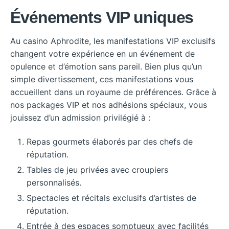
Événements VIP uniques
Au casino Aphrodite, les manifestations VIP exclusifs
changent votre expérience en un événement de
opulence et d’émotion sans pareil. Bien plus qu’un
simple divertissement, ces manifestations vous
accueillent dans un royaume de préférences. Grâce à
nos packages VIP et nos adhésions spéciaux, vous
jouissez d’un admission privilégié à :
Repas gourmets élaborés par des chefs de
réputation.
Tables de jeu privées avec croupiers
personnalisés.
Spectacles et récitals exclusifs d’artistes de
réputation.
Entrée à des espaces somptueux avec facilités