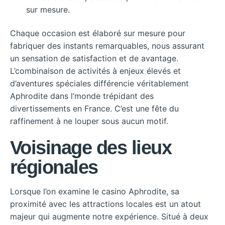
sur mesure.
Chaque occasion est élaboré sur mesure pour
fabriquer des instants remarquables, nous assurant
un sensation de satisfaction et de avantage.
L’combinaison de activités à enjeux élevés et
d’aventures spéciales différencie véritablement
Aphrodite dans l’monde trépidant des
divertissements en France. C’est une fête du
raffinement à ne louper sous aucun motif.
Voisinage des lieux
régionales
Lorsque l’on examine le casino Aphrodite, sa
proximité avec les attractions locales est un atout
majeur qui augmente notre expérience. Situé à deux