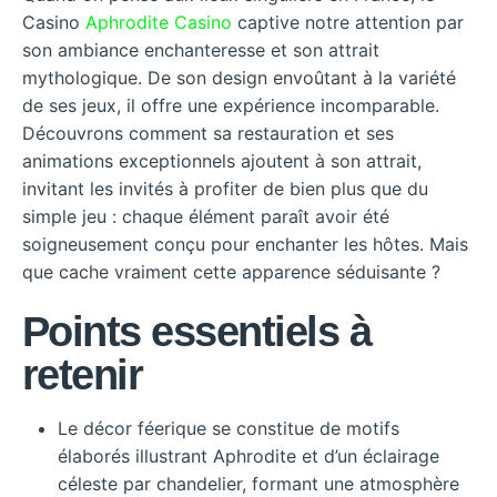
Casino
Aphrodite Casino
captive notre attention par
son ambiance enchanteresse et son attrait
mythologique. De son design envoûtant à la variété
de ses jeux, il offre une expérience incomparable.
Découvrons comment sa restauration et ses
animations exceptionnels ajoutent à son attrait,
invitant les invités à profiter de bien plus que du
simple jeu : chaque élément paraît avoir été
soigneusement conçu pour enchanter les hôtes. Mais
que cache vraiment cette apparence séduisante ?
Points essentiels à
retenir
Le décor féerique se constitue de motifs
élaborés illustrant Aphrodite et d’un éclairage
céleste par chandelier, formant une atmosphère