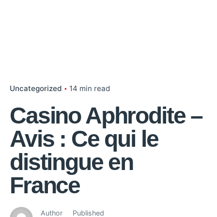
Uncategorized
14 min read
Casino Aphrodite –
Avis : Ce qui le
distingue en
France
Author
Published