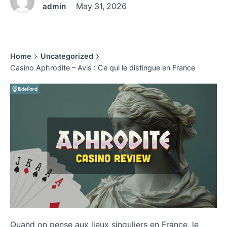
admin
May 31, 2026
Home
Uncategorized
Casino Aphrodite – Avis : Ce qui le distingue en France
Quand on pense aux lieux singuliers en France, le