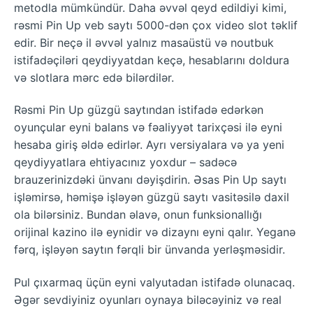
metodla mümkündür. Daha əvvəl qeyd edildiyi kimi,
rəsmi Pin Up veb saytı 5000-dən çox video slot təklif
edir.
Bir neçə il əvvəl yalnız masaüstü və noutbuk
istifadəçiləri qeydiyyatdan keçə, hesablarını doldura
və slotlara mərc edə bilərdilər.
Rəsmi Pin Up güzgü saytından istifadə edərkən
oyunçular eyni balans və fəaliyyət tarixçəsi ilə eyni
hesaba giriş əldə edirlər. Ayrı versiyalara və ya yeni
qeydiyyatlara ehtiyacınız yoxdur – sadəcə
brauzerinizdəki ünvanı dəyişdirin. Əsas Pin Up saytı
işləmirsə, həmişə işləyən güzgü saytı vasitəsilə daxil
ola bilərsiniz. Bundan əlavə, onun funksionallığı
orijinal kazino ilə eynidir və dizaynı eyni qalır. Yeganə
fərq, işləyən saytın fərqli bir ünvanda yerləşməsidir.
Pul çıxarmaq üçün eyni valyutadan istifadə olunacaq.
Əgər sevdiyiniz oyunları oynaya biləcəyiniz və real