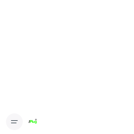
Skip
to
content