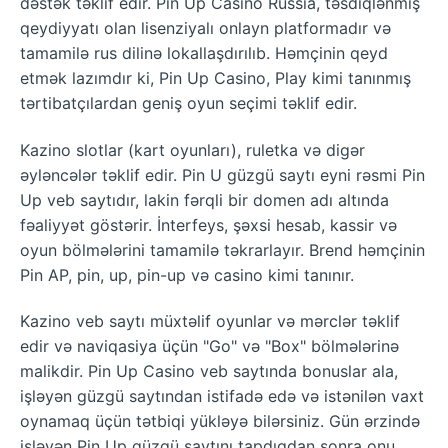
dəstək təklif edir. Pin Up Casino Russia, təsdiqlənmiş
qeydiyyatı olan lisenziyalı onlayn platformadır və
tamamilə rus dilinə lokallaşdırılıb. Həmçinin qeyd
etmək lazımdır ki, Pin Up Casino, Play kimi tanınmış
tərtibatçılardan geniş oyun seçimi təklif edir.
Kazino slotlar (kart oyunları), ruletka və digər
əyləncələr təklif edir. Pin U güzgü saytı eyni rəsmi Pin
Up veb saytıdır, lakin fərqli bir domen adı altında
fəaliyyət göstərir. İnterfeys, şəxsi hesab, kassir və
oyun bölmələrini tamamilə təkrarlayır. Brend həmçinin
Pin AP, pin, up, pin-up və casino kimi tanınır.
Kazino veb saytı müxtəlif oyunlar və mərclər təklif
edir və naviqasiya üçün "Go" və "Box" bölmələrinə
malikdir. Pin Up Casino veb saytında bonuslar ala,
işləyən güzgü saytından istifadə edə və istənilən vaxt
oynamaq üçün tətbiqi yükləyə bilərsiniz. Gün ərzində
işləyən Pin Up güzgü saytını tapdıqdan sonra onu