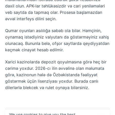
daxil olun. APK-lar təhlükəsizdir və cari yeniləmələri
veb saytda da tapmaq olar. Prosesə başlamazdan
əvvəl interfeys dilini seçin.
Qumar oyunları asılılığa səbəb ola bilər. Həmçinin,
oynamaq istədiyiniz valyutanı da göstərməyiniz xahiş
olunacaq. Bununla belə, ofşor saytlarda qeydiyyatdan
keçmək cinayət hesab edilmir.
Xarici kazinolarda depozit qoyulmasına görə heç bir
cərimə yoxdur. 2026-cı ilin əvvəlinə olan məlumata
görə, kazinonun hələ də Özbəkistanda fəaliyyət
göstərmək üçün lisenziyası yoxdur. Burada canlı
dilerlərlə blekcek və rulet oynaya bilərsiniz.
We use cookies to give you the best