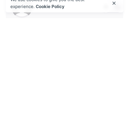
experience.
Cookie Policy
admin
https://theplugtech.com
Next Post
Premier and Exclusive Online Casino
Canada Experiences for Discerning Players
Posted by
Recent Posts
admin
August 6, 2026
2 min read