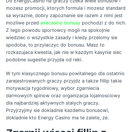
Do EnergyCasino na graczy czeka wiele bonusow i
mozesz promocji, ktorych formula i mozesz standard
sa wyraznie, dobry zapoznanie sie razem z nimi jest
mozliwe przed
axecasino bonusy
pochodzi z do nich.
Z tego powodu sportowcy mogli na spokojnie
wiedziec o wszystkie zasady i kiedy przelomy sie
spodoba, to przylaczyc do bonusu. Masz to
rozkazujaca kwestia, jak nie w kazdym kasynie siec
podobne sugestie przyjda od reki.
W tym klasycznego bonusu powitalnego dla ostatnio
zarejestrowanych graczy przyjdz a takze fillip takie
motywacja tygodniowy, wybor zgarniecia
darmowych spinow oraz organizacja lojalnosciowy
dla najbardziej aktywnych stalych graczy.
Przyjrzyjmy sie dokladnie kazdemu bonusowi,
dokladnie kto Energy Casino ma te zalete, ze.