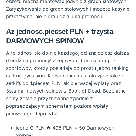
obrotu mozna montowac jedynie z grach slotowych.
Zaryzykowanie do grach stolowych i mozesz kasynie
przetrzymaj nie biora udzialu na promocji.
Az jednosc.piecset PLN + trzysta
DARMOWYCH SPINOW
A to odnosi sie do nie kazdego, od znajdziesz dalsza
dziedzina promocji! Z tej wybor bonusu mogli z
sportowcy, ktorzy posiadaja po prostu jedno ranking
na EnergyCasino. Konsumenci maja okazje znalezc
setki% do 1.piecset PLN jak pierwszej wplaty oraz
3sta darmowych spinow z Book of Dead. Bezplatne
spiny zostaja przyznawane zgodnie z
poprzedzajacym schematem poziom wplaty
pierwszego depozytu:
jedno C PLN � 495 PLN = 50 Darmowych
Spinow