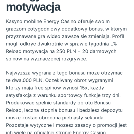
motywacja
Kasyno mobilne Energy Casino oferuje swoim
graczom cotygodniowy dodatkowy bonus, w ktorym
przyznawane gra wideo zawsze sie zmieniaja. Profil
mogli odkryc dwukrotnie w sprawie tygodnia L%
Reload motywacja na 250 PLN + 20 darmowych
spinow na wyznaczonej rozgrywce.
Najwyzsza wygrana z tego bonusu moze otrzymac
te dwa.000 PLN. Oczekiwany obrot wygranymi
ktorzy maja free spinow wynosi 15x, kazdy
satysfakcja z warunku sportowcy funkcje trzy dni.
Produkowac spelnic standardy obrotu Bonusu
Reload, laczna stopnia bonusu i bedziesz depozytu
musze zostac obrocona pietnasty sekunda.
Pozostaje wytyczne i mozesz zasady o promocji jest
ich wiele na oficjalnej stronie Energy Casino.