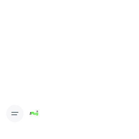
Skip
to
content