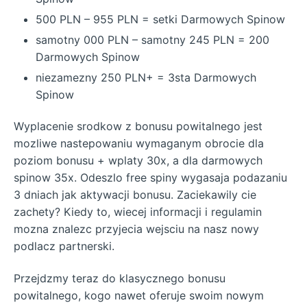
500 PLN – 955 PLN = setki Darmowych Spinow
samotny 000 PLN – samotny 245 PLN = 200
Darmowych Spinow
niezamezny 250 PLN+ = 3sta Darmowych
Spinow
Wyplacenie srodkow z bonusu powitalnego jest
mozliwe nastepowaniu wymaganym obrocie dla
poziom bonusu + wplaty 30x, a dla darmowych
spinow 35x. Odeszlo free spiny wygasaja podazaniu
3 dniach jak aktywacji bonusu. Zaciekawily cie
zachety? Kiedy to, wiecej informacji i regulamin
mozna znalezc przyjecia wejsciu na nasz nowy
podlacz partnerski.
Przejdzmy teraz do klasycznego bonusu
powitalnego, kogo nawet oferuje swoim nowym