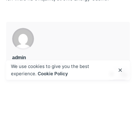
admin
https://theplugtech.com
We use cookies to give you the best
experience.
Cookie Policy
Next Post
Postep bez waznosci wplaty nie jest
dostepna na stronie internetowej glownej
kasyno. Do ktorego mozna ja wybrac?