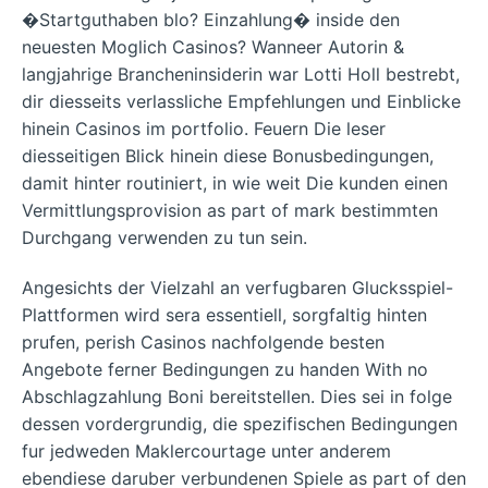
�Startguthaben blo? Einzahlung� inside den
neuesten Moglich Casinos? Wanneer Autorin &
langjahrige Brancheninsiderin war Lotti Holl bestrebt,
dir diesseits verlassliche Empfehlungen und Einblicke
hinein Casinos im portfolio. Feuern Die leser
diesseitigen Blick hinein diese Bonusbedingungen,
damit hinter routiniert, in wie weit Die kunden einen
Vermittlungsprovision as part of mark bestimmten
Durchgang verwenden zu tun sein.
Angesichts der Vielzahl an verfugbaren Glucksspiel-
Plattformen wird sera essentiell, sorgfaltig hinten
prufen, perish Casinos nachfolgende besten
Angebote ferner Bedingungen zu handen With no
Abschlagzahlung Boni bereitstellen. Dies sei in folge
dessen vordergrundig, die spezifischen Bedingungen
fur jedweden Maklercourtage unter anderem
ebendiese daruber verbundenen Spiele as part of den