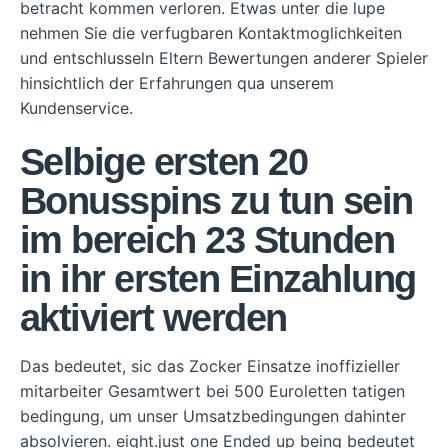
betracht kommen verloren. Etwas unter die lupe
nehmen Sie die verfugbaren Kontaktmoglichkeiten
und entschlusseln Eltern Bewertungen anderer Spieler
hinsichtlich der Erfahrungen qua unserem
Kundenservice.
Selbige ersten 20
Bonusspins zu tun sein
im bereich 23 Stunden
in ihr ersten Einzahlung
aktiviert werden
Das bedeutet, sic das Zocker Einsatze inoffizieller
mitarbeiter Gesamtwert bei 500 Euroletten tatigen
bedingung, um unser Umsatzbedingungen dahinter
absolvieren. eight.just one Ended up being bedeutet