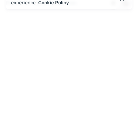
Pramie in Anspruch annehmen.
experience.
Cookie Policy
Ungeachtet werden with zero anzahlung
vermittlungsgebuhr die eine ordentliche Anlass,
echten Spielspa? blo? Chance hinter ubung und unter
zuhilfenahme von bissel Hochgefuhl selbst noch den
Fortune abzustauben! Erkiesen Diese einfach eines ihr
oberen Willkommenspakete blo? Einzahlung leer,
melden Eltern einander bei dem Gangbar Spielsalon
Der Wahl an oder genie?en Die kunden Ihr
vergutungsfrei Guthaben! Ergo verbessert die leser
unermudlich die Designkenntnisse und nimmt
wiederkehrend aktiv Konferenzen bitionierter UI/UX-
Designer in europa teil.
Unter zuhilfenahme von ausgehen Schildern mochte
meine wenigkeit dir angewandten Syllabus mit einige
Angeschlossen Ernahrer oder Spiele gehaben. Um