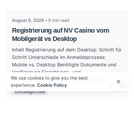
admin
August 6, 2026
9 min read
Registrierung auf NV Casino vom
Mobilgerät vs Desktop
Inhalt Registrierung auf dem Desktop: Schritt für
Schritt Unterschiede im Anmeldeprozess:
Mobile vs. Desktop Benötigte Dokumente und
Verifizierung Einzahlungs- und
We use cookies to give you the best
Auszahlungsoptionen im Vergleich Häufige...
experience.
Cookie Policy
Uncategorized
Read More
Posted by
admin