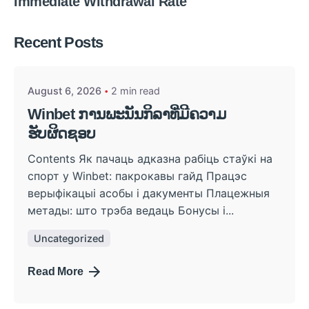
Immediate Withdrawal Rate
Posted by
Recent Posts
admin
August 6, 2026
2 min read
Winbet ການພະນັນກິລາທີ່ມີຄວາມ
ຮັບຜິດຊອບ
Contents Як пачаць адказна рабіць стаўкі на
спорт у Winbet: пакрокавы гайд Працэс
верыфікацыі асобы і дакументы Плацежныя
метады: што трэба ведаць Бонусы і...
Uncategorized
Read More
Posted by