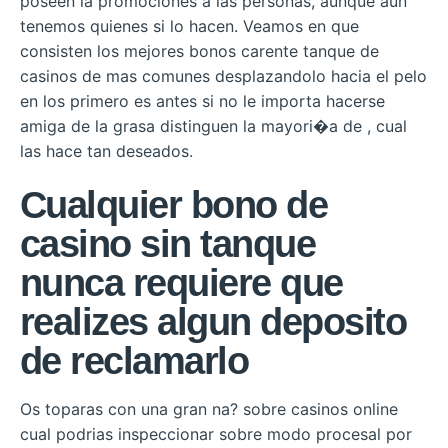
poseen la promociones a las personas, aunque aun
tenemos quienes si lo hacen. Veamos en que
consisten los mejores bonos carente tanque de
casinos de mas comunes desplazandolo hacia el pelo
en los primero es antes si no le importa hacerse
amiga de la grasa distinguen la mayori�a de , cual
las hace tan deseados.
Cualquier bono de
casino sin tanque
nunca requiere que
realizes algun deposito
de reclamarlo
Os toparas con una gran na? sobre casinos online
cual podrias inspeccionar sobre modo procesal por