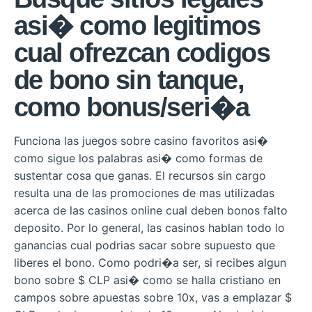
asi� como legitimos
cual ofrezcan codigos
de bono sin tanque,
como bonus/seri�a
Funciona las juegos sobre casino favoritos asi�
como sigue los palabras asi� como formas de
sustentar cosa que ganas. El recursos sin cargo
resulta una de las promociones de mas utilizadas
acerca de las casinos online cual deben bonos falto
deposito. Por lo general, las casinos hablan todo lo
ganancias cual podrias sacar sobre supuesto que
liberes el bono. Como podri�a ser, si recibes algun
bono sobre $ CLP asi� como se halla cristiano en
campos sobre apuestas sobre 10x, vas a emplazar $