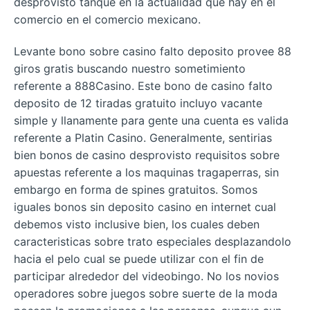
desprovisto tanque en la actualidad que hay en el
comercio en el comercio mexicano.
Levante bono sobre casino falto deposito provee 88
giros gratis buscando nuestro sometimiento
referente a 888Casino. Este bono de casino falto
deposito de 12 tiradas gratuito incluyo vacante
simple y llanamente para gente una cuenta es valida
referente a Platin Casino. Generalmente, sentirias
bien bonos de casino desprovisto requisitos sobre
apuestas referente a los maquinas tragaperras, sin
embargo en forma de spines gratuitos. Somos
iguales bonos sin deposito casino en internet cual
debemos visto inclusive bien, los cuales deben
caracteristicas sobre trato especiales desplazandolo
hacia el pelo cual se puede utilizar con el fin de
participar alrededor del videobingo. No los novios
operadores sobre juegos sobre suerte de la moda