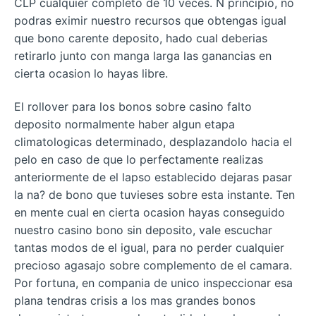
CLP cualquier completo de 10 veces. N principio, no
podras eximir nuestro recursos que obtengas igual
que bono carente deposito, hado cual deberias
retirarlo junto con manga larga las ganancias en
cierta ocasion lo hayas libre.
El rollover para los bonos sobre casino falto
deposito normalmente haber algun etapa
climatologicas determinado, desplazandolo hacia el
pelo en caso de que lo perfectamente realizas
anteriormente de el lapso establecido dejaras pasar
la na? de bono que tuvieses sobre esta instante. Ten
en mente cual en cierta ocasion hayas conseguido
nuestro casino bono sin deposito, vale escuchar
tantas modos de el igual, para no perder cualquier
precioso agasajo sobre complemento de el camara.
Por fortuna, en compania de unico inspeccionar esa
plana tendras crisis a los mas grandes bonos