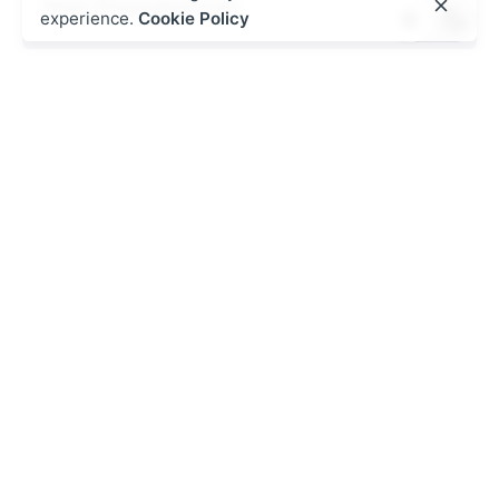
https://theplugtech.com
experience.
Cookie Policy
Next Post
Tambien, te diremos como obtener recursos
gratuito de apostar desplazandolo hacia el
pelo donde encontrar los mas grandes
bonos
Posted by
Recent Posts
admin
August 6, 2026
2 min read
Winbet ການພະນັນກິລາທີ່ມີຄວາມ
ຮັບຜິດຊອບ