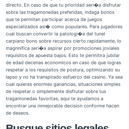
directo. En caso de que tu prioridad seri�a disfrutar
sobre las tragamonedas preferidas, indaga bonos
que te permitan participar acerca de juegos
especializados asi� como populares. Para jugadores
cual buscan convertir la patologi�a del tunel
carpiano bono sobre recursos cierto rapidamente, lo
magnnifica seri�a aspirar por promociones joviales
requisitos de apuesta bajos. Esto te permitira jubilar
de edad decenas economicos en caso de que logras
respetar a los requisitos de postura, optimizando su
lapso y no ha transpirado esfuerzo del casino. Ya sea
cual quieras enormes ganancias, situaciones simples
de respetar o simplemente disfrutar sobre tus
tragamonedas favoritas, aqui te ayudamos a
encontrar una inmejorable decision conforme hacen
de deseos.
Busque sitios legales