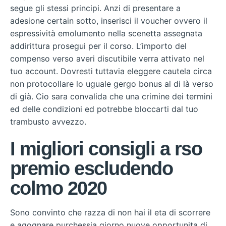
segue gli stessi principi. Anzi di presentare a
adesione certain sotto, inserisci il voucher ovvero il
espressività emolumento nella scenetta assegnata
addirittura prosegui per il corso. L’importo del
compenso verso averi discutibile verra attivato nel
tuo account. Dovresti tuttavia eleggere cautela circa
non protocollare lo uguale gergo bonus al di là verso
di già. Cio sara convalida che una crimine dei termini
ed delle condizioni ed potrebbe bloccarti dal tuo
trambusto avvezzo.
I migliori consigli a rso
premio escludendo
colmo 2020
Sono convinto che razza di non hai il eta di scorrere
e agognare purchessia giorno nuove opportunita di