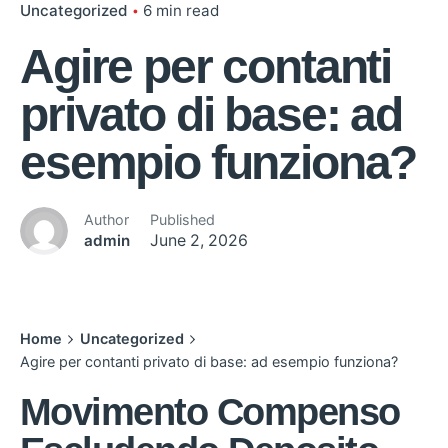
Uncategorized
6 min read
Agire per contanti
privato di base: ad
esempio funziona?
Author
Published
admin
June 2, 2026
Home
Uncategorized
Agire per contanti privato di base: ad esempio funziona?
Movimento Compenso