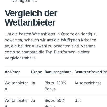
verfügbar ist.
Vergleich der
Wettanbieter
Um die besten Wettanbieter in Österreich richtig zu
bewerten, schauen wir uns die häufigsten Kriterien
an, die bei der Auswahl zu beachten sind. Veamos
como se compara die Top-Plattformen in einer
Vergleichstabelle:
Anbieter
Lizenz
Bonusangebote
Benutzerfreundlich
Wettanbieter
Ja
Bis zu 100%
Ausgezeichnet
A
Bonus
Wettanbieter
Ja
Bis zu 50%
Gut
B
Bonus