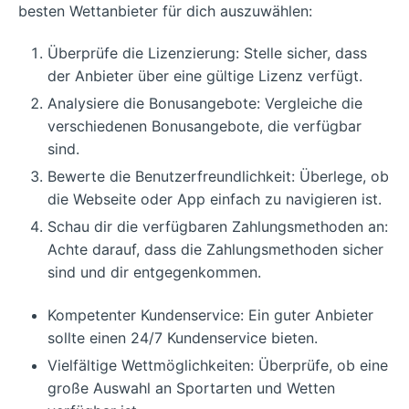
besten Wettanbieter für dich auszuwählen:
Überprüfe die Lizenzierung: Stelle sicher, dass
der Anbieter über eine gültige Lizenz verfügt.
Analysiere die Bonusangebote: Vergleiche die
verschiedenen Bonusangebote, die verfügbar
sind.
Bewerte die Benutzerfreundlichkeit: Überlege, ob
die Webseite oder App einfach zu navigieren ist.
Schau dir die verfügbaren Zahlungsmethoden an:
Achte darauf, dass die Zahlungsmethoden sicher
sind und dir entgegenkommen.
Kompetenter Kundenservice: Ein guter Anbieter
sollte einen 24/7 Kundenservice bieten.
Vielfältige Wettmöglichkeiten: Überprüfe, ob eine
große Auswahl an Sportarten und Wetten