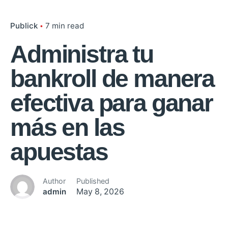
Publick
7 min read
Administra tu
bankroll de manera
efectiva para ganar
más en las
apuestas
Author
Published
admin
May 8, 2026