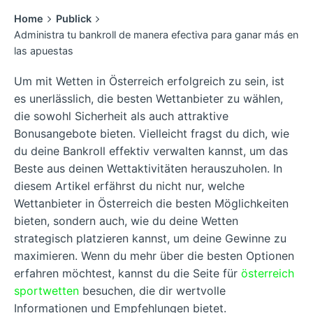
Home
Publick
Administra tu bankroll de manera efectiva para ganar más en
las apuestas
Um mit Wetten in Österreich erfolgreich zu sein, ist
es unerlässlich, die besten Wettanbieter zu wählen,
die sowohl Sicherheit als auch attraktive
Bonusangebote bieten. Vielleicht fragst du dich, wie
du deine Bankroll effektiv verwalten kannst, um das
Beste aus deinen Wettaktivitäten herauszuholen. In
diesem Artikel erfährst du nicht nur, welche
Wettanbieter in Österreich die besten Möglichkeiten
bieten, sondern auch, wie du deine Wetten
strategisch platzieren kannst, um deine Gewinne zu
maximieren. Wenn du mehr über die besten Optionen
erfahren möchtest, kannst du die Seite für
österreich
sportwetten
besuchen, die dir wertvolle
Informationen und Empfehlungen bietet.