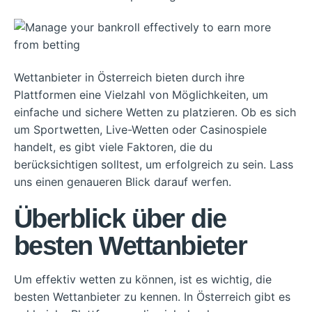
Wettanbieter in Österreich bieten durch ihre
Plattformen eine Vielzahl von Möglichkeiten, um
einfache und sichere Wetten zu platzieren. Ob es sich
um Sportwetten, Live-Wetten oder Casinospiele
handelt, es gibt viele Faktoren, die du
berücksichtigen solltest, um erfolgreich zu sein. Lass
uns einen genaueren Blick darauf werfen.
Überblick über die
besten Wettanbieter
Um effektiv wetten zu können, ist es wichtig, die
besten Wettanbieter zu kennen. In Österreich gibt es