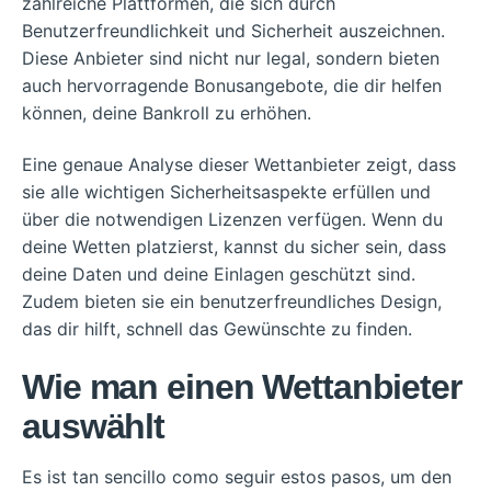
zahlreiche Plattformen, die sich durch
Benutzerfreundlichkeit und Sicherheit auszeichnen.
Diese Anbieter sind nicht nur legal, sondern bieten
auch hervorragende Bonusangebote, die dir helfen
können, deine Bankroll zu erhöhen.
Eine genaue Analyse dieser Wettanbieter zeigt, dass
sie alle wichtigen Sicherheitsaspekte erfüllen und
über die notwendigen Lizenzen verfügen. Wenn du
deine Wetten platzierst, kannst du sicher sein, dass
deine Daten und deine Einlagen geschützt sind.
Zudem bieten sie ein benutzerfreundliches Design,
das dir hilft, schnell das Gewünschte zu finden.
Wie man einen Wettanbieter
auswählt
Es ist tan sencillo como seguir estos pasos, um den