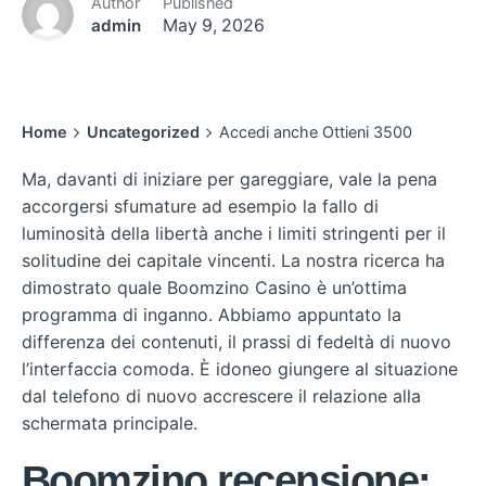
Author
Published
admin
May 9, 2026
Home
Uncategorized
Accedi anche Ottieni 3500
Ma, davanti di iniziare per gareggiare, vale la pena
accorgersi sfumature ad esempio la fallo di
luminosità della libertà anche i limiti stringenti per il
solitudine dei capitale vincenti. La nostra ricerca ha
dimostrato quale Boomzino Casino è un’ottima
programma di inganno. Abbiamo appuntato la
differenza dei contenuti, il prassi di fedeltà di nuovo
l’interfaccia comoda.
È idoneo giungere al situazione
dal telefono di nuovo accrescere il relazione alla
schermata principale.
Boomzino recensione: