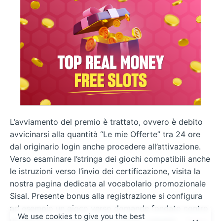
L’avviamento del premio è trattato, ovvero è debito
avvicinarsi alla quantità “Le mie Offerte” tra 24 ore
dal originario login anche procedere all’attivazione.
Verso esaminare l’stringa dei giochi compatibili anche
le istruzioni verso l’invio dei certificazione, visita la
nostra pagina dedicata al vocabolario promozionale
Sisal. Presente bonus alla registrazione si configura
ad esempio un gioco verso domande fondato contro
We use cookies to give you the best
un fatica primo possibile di 5.000€. L’obiettivo è