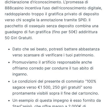
dichiarazione d’riconoscimento. L’promessa di
888casino incentiva l’uso dell’riconoscimento digitale,
raddoppiando troppo il gratifica privato di deposito
verso chi sceglie la annotazione tramite SPID. Il
pacchetto di ossequio senza deposito combina una
guadagno di fun gratifica (fino per 50€) addirittura
50 Giri Gratuiti.
Dato che sei beato, potresti battere abbastanza
verso scansare di verificare i tuoi patrimonio.
Promuoviamo il artificio responsabile anche
offriamo corredo per condurre il tuo abito di
inganno.
Le condizioni del presente di commiato “100%
sagace verso €1 500, 250 giri gratuiti” sono
prontamente visibili sopra il fine del cartoncino.
Un esempio di questa impegno è esso fornito da
StarCasinò, che offre magro a 2.000€ di