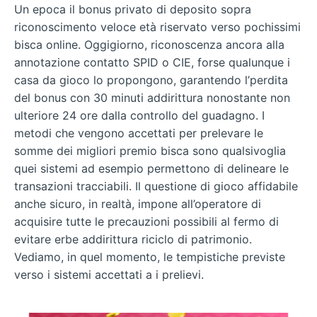
Un epoca il bonus privato di deposito sopra
riconoscimento veloce età riservato verso pochissimi
bisca online. Oggigiorno, riconoscenza ancora alla
annotazione contatto SPID o CIE, forse qualunque i
casa da gioco lo propongono, garantendo l’perdita
del bonus con 30 minuti addirittura nonostante non
ulteriore 24 ore dalla controllo del guadagno. I
metodi che vengono accettati per prelevare le
somme dei migliori premio bisca sono qualsivoglia
quei sistemi ad esempio permettono di delineare le
transazioni tracciabili. Il questione di gioco affidabile
anche sicuro, in realtà, impone all’operatore di
acquisire tutte le precauzioni possibili al fermo di
evitare erbe addirittura riciclo di patrimonio.
Vediamo, in quel momento, le tempistiche previste
verso i sistemi accettati a i prelievi.