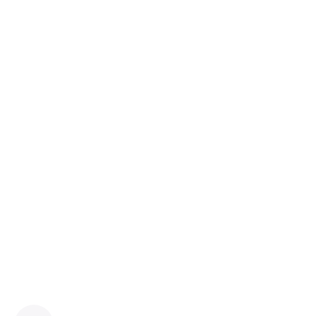
Skip
to
content