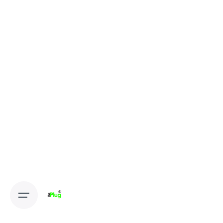
Skip
to
content