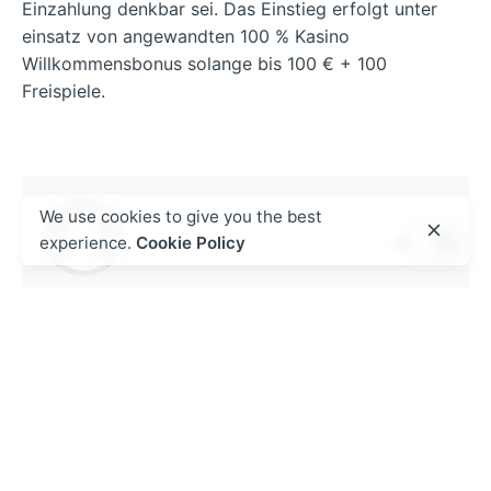
Einzahlung denkbar sei. Das Einstieg erfolgt unter
einsatz von angewandten 100 % Kasino
Willkommensbonus solange bis 100 € + 100
Freispiele.
We use cookies to give you the best
experience.
Cookie Policy
admin
https://theplugtech.com
Next Post