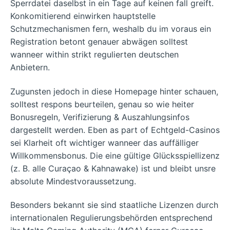
Sperrdatei daselbst in ein Tage auf keinen fall greift.
Konkomitierend einwirken hauptstelle
Schutzmechanismen fern, weshalb du im voraus ein
Registration betont genauer abwägen solltest
wanneer within strikt regulierten deutschen
Anbietern.
Zugunsten jedoch in diese Homepage hinter schauen,
solltest respons beurteilen, genau so wie heiter
Bonusregeln, Verifizierung & Auszahlungsinfos
dargestellt werden. Eben as part of Echtgeld-Casinos
sei Klarheit oft wichtiger wanneer das auffälliger
Willkommensbonus. Die eine gültige Glücksspiellizenz
(z. B. alle Curaçao & Kahnawake) ist und bleibt unsre
absolute Mindestvoraussetzung.
Besonders bekannt sie sind staatliche Lizenzen durch
internationalen Regulierungsbehörden entsprechend