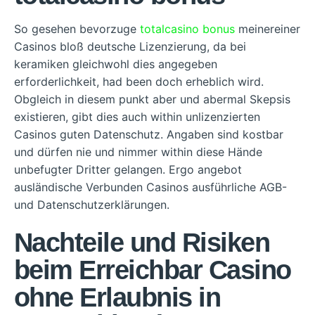
So gesehen bevorzuge
totalcasino bonus
meinereiner
Casinos bloß deutsche Lizenzierung, da bei
keramiken gleichwohl dies angegeben
erforderlichkeit, had been doch erheblich wird.
Obgleich in diesem punkt aber und abermal Skepsis
existieren, gibt dies auch within unlizenzierten
Casinos guten Datenschutz. Angaben sind kostbar
und dürfen nie und nimmer within diese Hände
unbefugter Dritter gelangen. Ergo angebot
ausländische Verbunden Casinos ausführliche AGB-
und Datenschutzerklärungen.
Nachteile und Risiken
beim Erreichbar Casino
ohne Erlaubnis in