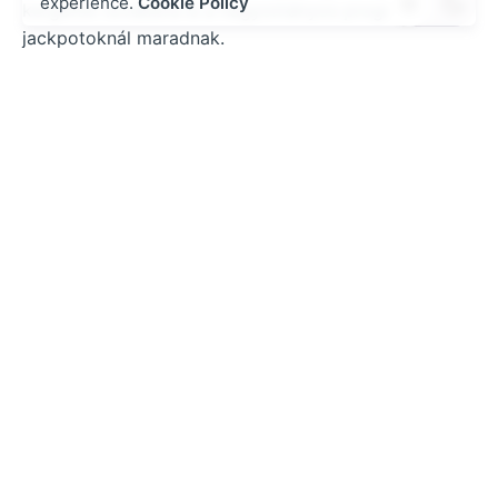
experience.
Cookie Policy
kergetők továbbra is a hagyományos progresszív
jackpotoknál maradnak.
Összegzés és
Következtetések
A „must drop” jackpotok megjelenése jelentős
mérföldkő az online kaszinók fejlődésében. Új
pszichológiai dinamikákat hoznak létre, amelyek
eltérnek a hagyományos progresszív jackpotoktól, és
új technológiai és szabályozási kihívásokat
teremtenek. Az iparági elemzők számára
elengedhetetlen ezen trendek megértése a piaci
lehetőségek és kockázatok felméréséhez. A
magyarországi piacra nézve is fontos, hogy a
szabályozás rugalmasan alkalmazkodjon ezekhez az
innovációkhoz, miközben biztosítja a játékosok