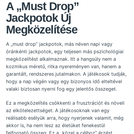
A „Must Drop”
Jackpotok Új
Megközelítése
A „must drop” jackpotok, más néven napi vagy
óránkénti jackpotok, egy teljesen más pszichológiai
megközelítést alkalmaznak. Itt a hangsúly nem a
kozmikus méretű, ritka nyereményen van, hanem a
garantált, rendszeres jutalmakon. A játékosok tudják,
hogy a nap végén vagy egy bizonyos idő elteltével
valaki biztosan nyerni fog egy jelentős összeget.
Ez a megközelítés csökkenti a frusztrációt és növeli
az elkötelezettséget. A játékosoknak van egy
reálisabb esélyük arra, hogy nyerjenek valamit, még
akkor is, ha nem lesz az életüket fenekestül
felforgató összeg. Ez a „közel a célhoz” érzést