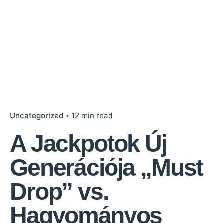
Uncategorized
12 min read
A Jackpotok Új
Generációja „Must
Drop” vs.
Hagyományos