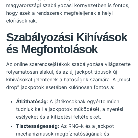
magyarországi szabályozási környezetben is fontos,
hogy ezek a rendszerek megfeleljenek a helyi
előírásoknak.
Szabályozási Kihívások
és Megfontolások
Az online szerencsejátékok szabályozása világszerte
folyamatosan alakul, és az új jackpot típusok új
kihívásokat jelentenek a hatóságok számára. A „must
drop” jackpotok esetében különösen fontos a:
Átláthatóság:
A játékosoknak egyértelműen
tudniuk kell a jackpotok működését, a nyerési
esélyeket és a kifizetési feltételeket.
Tisztességesség:
Az RNG-k és a jackpot
mechanizmusok megbízhatóságának és