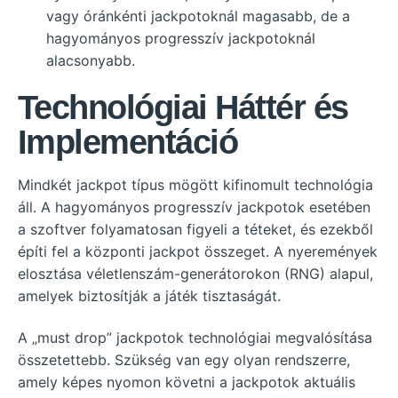
vagy óránkénti jackpotoknál magasabb, de a
hagyományos progresszív jackpotoknál
alacsonyabb.
Technológiai Háttér és
Implementáció
Mindkét jackpot típus mögött kifinomult technológia
áll. A hagyományos progresszív jackpotok esetében
a szoftver folyamatosan figyeli a téteket, és ezekből
építi fel a központi jackpot összeget. A nyeremények
elosztása véletlenszám-generátorokon (RNG) alapul,
amelyek biztosítják a játék tisztaságát.
A „must drop” jackpotok technológiai megvalósítása
összetettebb. Szükség van egy olyan rendszerre,
amely képes nyomon követni a jackpotok aktuális