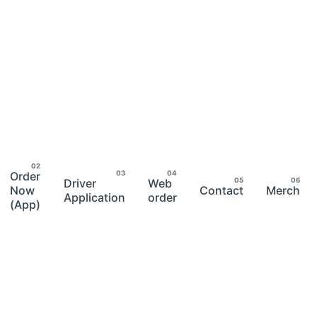
Order
Driver
Web
Now
Contact
Merch
Application
order
(App)