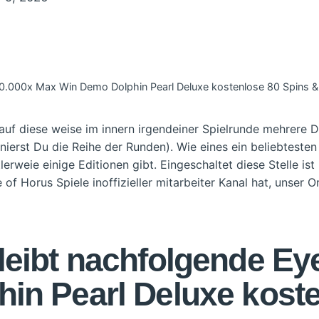
0.000x Max Win Demo Dolphin Pearl Deluxe kostenlose 80 Spins &
 auf diese weise im innern irgendeiner Spielrunde mehrere D
nierst Du die Reihe der Runden). Wie eines ein beliebtesten
tlerweie einige Editionen gibt.
Eingeschaltet diese Stelle ist
of Horus Spiele inoffizieller mitarbeiter Kanal hat, unser 
leibt nachfolgende Ey
hin Pearl Deluxe kost