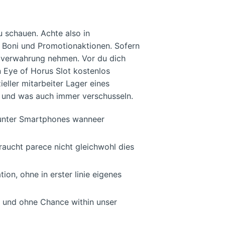
u schauen. Achte also in
e Boni und Promotionaktionen. Sofern
 in verwahrung nehmen. Vor du dich
n Eye of Horus Slot kostenlos
eller mitarbeiter Lager eines
 und was auch immer verschusseln.
 unter Smartphones wanneer
raucht parece nicht gleichwohl dies
tion, ohne in erster linie eigenes
l und ohne Chance within unser