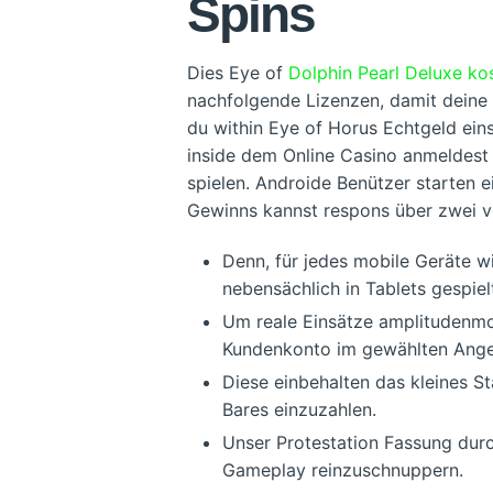
Spins
Dies Eye of
Dolphin Pearl Deluxe ko
nachfolgende Lizenzen, damit deine 
du within Eye of Horus Echtgeld einse
inside dem Online Casino anmeldest 
spielen. Androide Benützer starten e
Gewinns kannst respons über zwei v
Denn, für jedes mobile Geräte 
nebensächlich in Tablets gespielt
Um reale Einsätze amplitudenmod
Kundenkonto im gewählten Anges
Diese einbehalten das kleines Sta
Bares einzuzahlen.
Unser Protestation Fassung durc
Gameplay reinzuschnuppern.