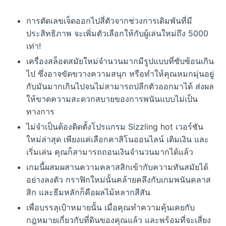
การตัดเลขเจ็ดออกไปสี่ตัวจากช่วงการเดิมพันที่มี
ประสิทธิภาพ จะเพิ่มตัวเลือกให้กับผู้เล่นใหม่ถึง 5000
เท่า!
เครื่องสล็อตสมัยใหม่จำนวนมากมีรูปแบบที่ซับซ้อนเกิน
ไป ซึ่งอาจขัดขวางความสนุก หรือทำให้คุณหมกมุ่นอยู่
กับมันมากเกินไปจนไม่สามารถปลีกตัวออกมาได้ ส่งผล
ให้ขาดความสะดวกสบายของการพนันแบบไม่เป็น
ทางการ
ไม่จำเป็นต้องติดตั้งโปรแกรม Sizzling hot เวอร์ชัน
ใหม่ล่าสุด เพียงแค่เลือกคาสิโนออนไลน์ เติมเงิน และ
เริ่มเล่น คุณก็สามารถถอนเงินจำนวนมากได้แล้ว
เกมนี้ผสมผสานความคลาสสิกเข้ากับความทันสมัยได้
อย่างลงตัว กราฟิกใหม่นั้นคล้ายคลึงกับเกมพนันคลาส
สิก และธีมหลักก็คือผลไม้หลากสีสัน
เพื่อบรรลุเป้าหมายนั้น เมื่อคุณทำความคุ้นเคยกับ
กฎหมายเกี่ยวกับที่ดินของคุณแล้ว และพร้อมที่จะเสี่ยง