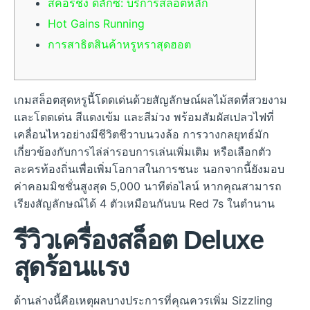
สคอร์ชิง ดีลักซ์: บริการสล็อตหลัก
Hot Gains Running
การสาธิตสินค้าหรูหราสุดฮอต
เกมสล็อตสุดหรูนี้โดดเด่นด้วยสัญลักษณ์ผลไม้สดที่สวยงาม
และโดดเด่น สีแดงเข้ม และสีม่วง พร้อมสัมผัสเปลวไฟที่
เคลื่อนไหวอย่างมีชีวิตชีวาบนวงล้อ การวางกลยุทธ์มัก
เกี่ยวข้องกับการไล่ล่ารอบการเล่นเพิ่มเติม หรือเลือกตัว
ละครท้องถิ่นเพื่อเพิ่มโอกาสในการชนะ นอกจากนี้ยังมอบ
ค่าคอมมิชชั่นสูงสุด 5,000 นาทีต่อไลน์ หากคุณสามารถ
เรียงสัญลักษณ์ได้ 4 ตัวเหมือนกันบน Red 7s ในตำนาน
รีวิวเครื่องสล็อต Deluxe
สุดร้อนแรง
ด้านล่างนี้คือเหตุผลบางประการที่คุณควรเพิ่ม Sizzling