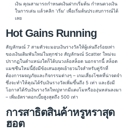
เงิน คุณสามารถกำหนดเงินฝากเริ่มต้น กำหนดวงเงิน
ในการเล่น แล้วคลิก 'เริ่ม' เพื่อเริ่มต้นประสบการณ์ได้
เลย
Hot Gains Running
สัญลักษณ์ 7 สามตัวจะมอบเงินรางวัลให้ผู้เล่นถึงร้อยเท่า
ของเงินเดิมพันใหม่ในทุกช่วง สัญลักษณ์ Scatter ใหม่จะ
ปรากฏในตำแหน่งใดก็ได้บนวงล้อสล็อต นอกจากนี้ สล็อต
แมชชีนใหม่นี้ยังมีข้อเสนอสุดเย้ายวนใจสำหรับคู่รักที่
ต้องการผจญภัยและกิจกรรมต่างๆ – เกมเสี่ยงโชคที่น่าจดจำ
ซึ่งจะทำให้คุณได้รับเงินรางวัลเพิ่มขึ้นถึง 5 เท่า และยังมี
โอกาสได้รับเงินรางวัลใหญ่หากมีแตงโมหรือองุ่นหล่นลงมา
– เพิ่มอัตราดอกเบี้ยสูงสุดถึง 500 เท่า
การสาธิตสินค้าหรูหราสุด
ฮอต