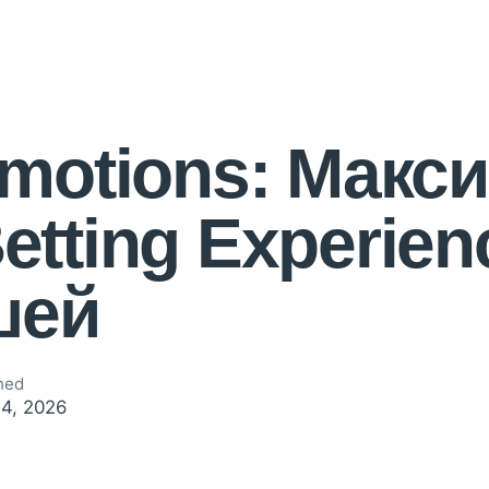
omotions: Макс
tting Experien
шей
hed
24, 2026