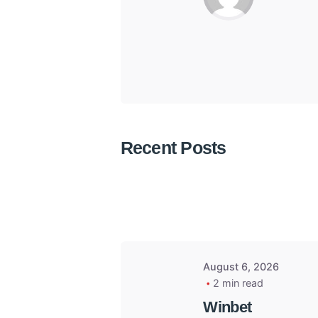
Posted
Recent Posts
by
admin
August 6, 2026
2 min read
Winbet