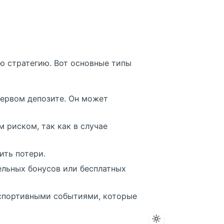
ю стратегию. Вот основные типы
первом депозите. Он может
 риском, так как в случае
ить потери.
льных бонусов или бесплатных
спортивными событиями, которые