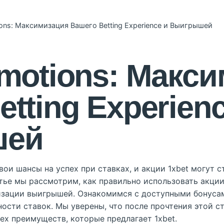
ions: Максимизация Вашего Betting Experience и Выигрышей
omotions: Макс
tting Experien
шей
вои шансы на успех при ставках, и акции 1xbet могут 
атье мы рассмотрим, как правильно использовать акци
изации выигрышей. Ознакомимся с доступными бонусам
ости ставок. Мы уверены, что после прочтения этой ст
ех преимуществ, которые предлагает 1xbet.