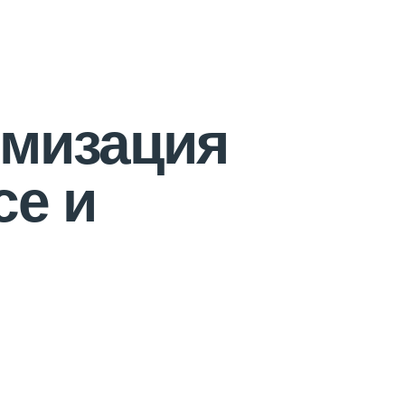
имизация
ce и