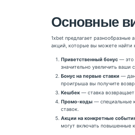
Основные ви
1xbet предлагает разнообразные 
акций, которые вы можете найти н
Приветственный бонус
— это 
значительно увеличить ваши 
Бонус на первые ставки
— дан
проигрыша вы получите возвра
Кешбек
— ставка возвращает ч
Промо-коды
— специальные к
ставок.
Акции на конкретные событи
могут включать повышенные к