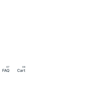
FAQ
Cart