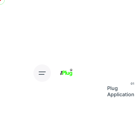
Skip
to
content
Plug
Application