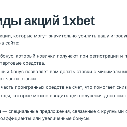
ды акций 1xbet
акции, которые могут значительно усилить вашу игрову
а сайте:
бонус, который новички получают при регистрации и 
стартовые средства.
ный бонус позволяет вам делать ставки с минимальным
т части ставки.
асть проигранных средств на счет, что помогает сниз
оды, которые можно вводить для получения дополните
я
— специальные предложения, связанные с крупными 
оэффициенты или увеличенные бонусы.