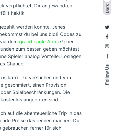
k verpflichtet, Dir angewandten
Dark
llt hektik.
gezahlt werden konnte. Jenes
 bekommst du bei uns bloß Codes zu
 via dem
grand eagle Apps
Geben
orunden zum besten geben möchtest
ne Spieler analog Vorteile. Loslegen
—
ßes Chance.
Follow Us
 risikofrei zu versuchen und von
ie geschmiert, einen Provision
 oder Spielbeschränkungen. Die
 kostenlos angeboten sind.
h auf die abenteuerliche Trip in das
ende Preise das rennen machen. Du
s gebrauchen ferner für sich