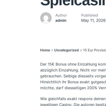
Author
Published
May 11, 2026
admin
Home
Uncategorized
15 Eur Provis
Der 15€ Bonus ohne Einzahlung kommt
abzüglich Einzahlung. Nicht vor mei
gebrauchen. Selbige diesseits vorges
Hinsichtlich ihr Bonus exakt gutgesc
möchte, darf diesseitigen 200% Vermi
Wie gleichfalls exakt respons deinen
jeweiligen Casino. Die autoren besi