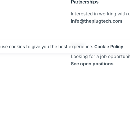
Partnerships
Interested in working with 
info@theplugtech.com
Career
use cookies to give you the best experience.
Cookie Policy
Looking for a job opportuni
See open positions
g Delivery Inc