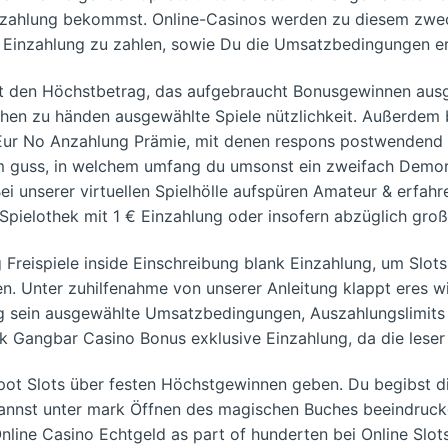
nzahlung bekommst. Online-Casinos werden zu diesem zwec
Einzahlung zu zahlen, sowie Du die Umsatzbedingungen erfü
t den Höchstbetrag, das aufgebraucht Bonusgewinnen aus
hen zu händen ausgewählte Spiele nützlichkeit. Außerdem
 Eur No Anzahlung Prämie, mit denen respons postwendend
m guss, in welchem umfang du umsonst ein zweifach Dem
 unserer virtuellen Spielhölle aufspüren Amateur & erfahre
Spielothek mit 1 € Einzahlung oder insofern abzüglich gro
Freispiele inside Einschreibung blank Einzahlung, um Slots
ren. Unter zuhilfenahme von unserer Anleitung klappt eres w
tig sein ausgewählte Umsatzbedingungen, Auszahlungslimits
ik Gangbar Casino Bonus exklusive Einzahlung, da die leser
t Slots über festen Höchstgewinnen geben. Du begibst dic
annst unter mark Öffnen des magischen Buches beeindruck
nline Casino Echtgeld as part of hunderten bei Online Slot