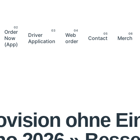
Order
Driver
Web
Now
Contact
Merch
Application
order
(App)
ovision ohne Ei
no 2026 » Bess