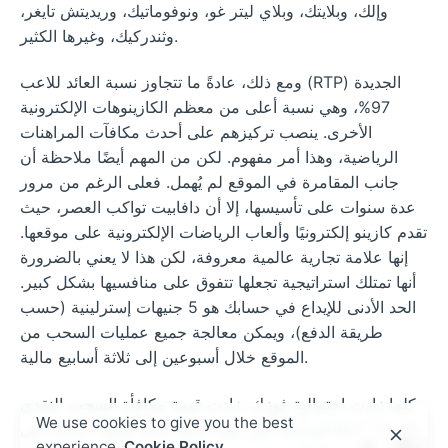
وإلك، وبلايتك، وبلاي ليتر غو، ونوفوماتيك، وريديتش تايغر،
وثندركيك، وغيرها الكثير.
ومع ذلك، عادةً ما تتجاوز نسبة العائد للاعب (RTP) الجديدة
97%، وهي نسبة أعلى من معظم الكازينوهات الإلكترونية
الأخرى. ينصب تركيزهم على أحدث مكافآت المراهنات
الرياضية، وهذا أمر مفهوم. لكن من المهم أيضًا ملاحظة أن
جانب المقامرة في الموقع لم يُهمل. فعلى الرغم من مرور
عدة سنوات على تأسيسها، إلا أن دافابيت تواكب العصر، حيث
تقدم كازينو إلكترونيًا وألعاب الرياضات الإلكترونية على موقعها.
إنها علامة تجارية عالمية معروفة، لكن هذا لا يعني بالضرورة
أنها تمتلك استراتيجية تجعلها تتفوق على منافسيها بشكل كبير.
الحد الأدنى للإيداع في حسابك هو 5 جنيهات إسترلينية (حسب
طريقة الدفع)، ويمكن معالجة جميع عمليات السحب من
الموقع خلال أسبوعين إلى ثلاثة أسابيع مالية.
كلما زادت احتمالية فوزك، زادت قيمة مكافأة السحب النقدي
We use cookies to give you the best
المتاحة. انقر على الخيار أدناه لإنشاء حساب في Avabet الآن
experience.
Cookie Policy