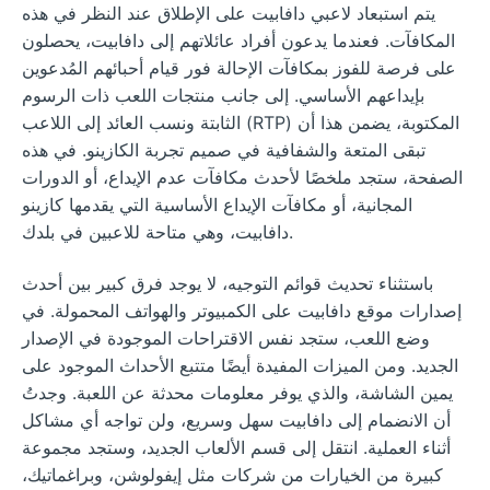
يتم استبعاد لاعبي دافابيت على الإطلاق عند النظر في هذه
المكافآت. فعندما يدعون أفراد عائلاتهم إلى دافابيت، يحصلون
على فرصة للفوز بمكافآت الإحالة فور قيام أحبائهم المُدعوين
بإيداعهم الأساسي. إلى جانب منتجات اللعب ذات الرسوم
الثابتة ونسب العائد إلى اللاعب (RTP) المكتوبة، يضمن هذا أن
تبقى المتعة والشفافية في صميم تجربة الكازينو. في هذه
الصفحة، ستجد ملخصًا لأحدث مكافآت عدم الإيداع، أو الدورات
المجانية، أو مكافآت الإيداع الأساسية التي يقدمها كازينو
دافابيت، وهي متاحة للاعبين في بلدك.
باستثناء تحديث قوائم التوجيه، لا يوجد فرق كبير بين أحدث
إصدارات موقع دافابيت على الكمبيوتر والهواتف المحمولة. في
وضع اللعب، ستجد نفس الاقتراحات الموجودة في الإصدار
الجديد. ومن الميزات المفيدة أيضًا متتبع الأحداث الموجود على
يمين الشاشة، والذي يوفر معلومات محدثة عن اللعبة. وجدتُ
أن الانضمام إلى دافابيت سهل وسريع، ولن تواجه أي مشاكل
أثناء العملية. انتقل إلى قسم الألعاب الجديد، وستجد مجموعة
كبيرة من الخيارات من شركات مثل إيفولوشن، وبراغماتيك،