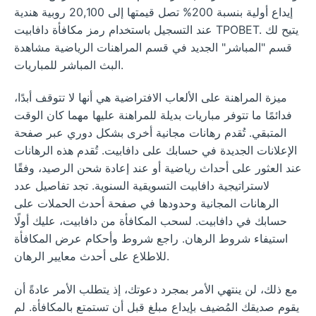
إيداع أولية بنسبة 200% تصل قيمتها إلى 20,100 روبية هندية
عند التسجيل باستخدام رمز مكافأة دافابيت TPOBET. يتيح لك
قسم "المباشر" الجديد في قسم المراهنات الرياضية مشاهدة
البث المباشر للمباريات.
ميزة المراهنة على الألعاب الافتراضية هي أنها لا تتوقف أبدًا،
فدائمًا ما تتوفر مباريات بديلة للمراهنة عليها مهما كان الوقت
المتبقي. تُقدم رهانات مجانية أخرى بشكل دوري عبر صفحة
الإعلانات الجديدة في حسابك على دافابيت. تُقدم هذه الرهانات
عند العثور على أحداث رياضية أو عند إعادة شحن الرصيد، وفقًا
لاستراتيجية دافابيت التسويقية السنوية. تجد تفاصيل عدد
الرهانات المجانية وحدودها في صفحة أحدث الحملات على
حسابك في دافابيت. لسحب المكافأة من دافابيت، عليك أولًا
استيفاء شروط الرهان. راجع شروط وأحكام عرض المكافأة
للاطلاع على أحدث معايير الرهان.
مع ذلك، لن ينتهي الأمر بمجرد دعوتك، إذ يتطلب الأمر عادةً أن
يقوم صديقك المُضيف بإيداع مبلغ قبل أن تستمتع بالمكافأة. لم