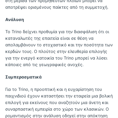
στη μερίδα των προμηθευτών πλοίων μπορεί να
αποτρέψει ορισμένους παίκτες από τη συμμετοχή.
Ανάλυση
Το Trino δείχνει προθυμία για την διασφάλιση ότι οι
καταναλωτές της επαιτεία είναι σε θέση να
απολαμβάνουν το στοχαστικό και την ποσότητα των
κερδών τους. Ο πλούτος στην ελευθερία επιλογής
για την ενεργό κατοικία του Trino μπορεί να λύσει
κάποιες από τις γεωγραφικές ανοχές.
Συμπερασματικά
Για το Trino, η προοπτική και η ευχαρίστηση του
παιχνιδιού έχουν καταστήσει την εταιρεία μια βολική
επιλογή για εκείνους που αναζητούν μια άνετη και
συναρπαστική εμπειρία στο χώρο των κλασικών. Ο
ρομαντισμός στην ανάλυση οδηγεί στην απόκτηση