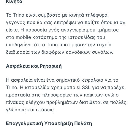
Κινητό
Το Trino είναι συμβαστό με κινητά τηλέφυρα,
γεγονός που θα σας επιτρέψει να παίξτε όπου κι αν
είστε. Η παρουσία ενός αναγνωρίσιμου τμήματος
στο mobile κατάστημα της ιστοσελίδας του
υποδηλώνει ότι ο Trino προτίμησαν την ταχεία
διαδικασία των διαφόρων καναδικών συνόλων.
Ασφάλεια και Ρητορική
Η ασφάλεία είναι ένα σημαντικό κεφάλαιο για το
Trino. Η ιστοσελίδα χρησιμοποιεί SSL για να παρέχει
προστασία στις πληροφορίες των παικτών, ενώ ο
πίνακας ελέγχου προβλημάτων διατίθεται σε πολλές
γλώσσες και στάσεις.
Επαγγελματική Υποστήριξη Πελάτη