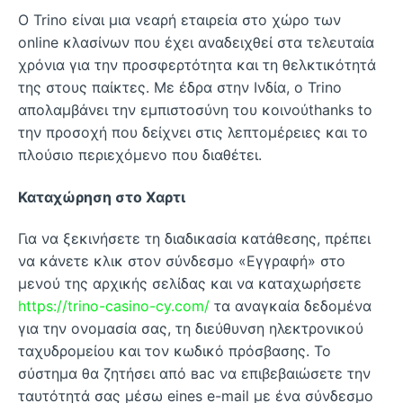
Ο Trino είναι μια νεαρή εταιρεία στο χώρο των
online κλασίνων που έχει αναδειχθεί στα τελευταία
χρόνια για την προσφερτότητα και τη θελκτικότητά
της στους παίκτες. Με έδρα στην Ινδία, ο Trino
απολαμβάνει την εμπιστοσύνη του κοινούthanks to
την προσοχή που δείχνει στις λεπτομέρειες και το
πλούσιο περιεχόμενο που διαθέτει.
Καταχώρηση στο Χαρτι
Για να ξεκινήσετε τη διαδικασία κατάθεσης, πρέπει
να κάνετε κλικ στον σύνδεσμο «Εγγραφή» στο
μενού της αρχικής σελίδας και να καταχωρήσετε
https://trino-casino-cy.com/
τα αναγκαία δεδομένα
για την ονομασία σας, τη διεύθυνση ηλεκτρονικού
ταχυδρομείου και τον κωδικό πρόσβασης. Το
σύστημα θα ζητήσει από вас να επιβεβαιώσετε την
ταυτότητά σας μέσω eines e-mail με ένα σύνδεσμο