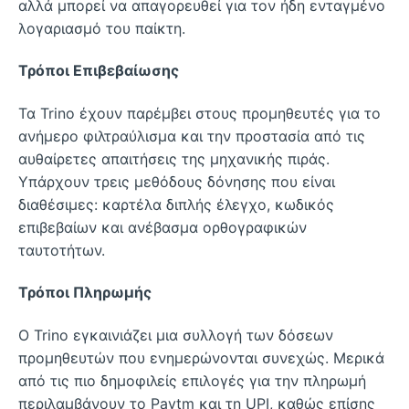
αλλά μπορεί να απαγορευθεί για τον ήδη ενταγμένο
λογαριασμό του παίκτη.
Τρόποι Επιβεβαίωσης
Τα Trino έχουν παρέμβει στους προμηθευτές για το
ανήμερο φιλτραύλισμα και την προστασία από τις
αυθαίρετες απαιτήσεις της μηχανικής πιράς.
Υπάρχουν τρεις μεθόδους δόνησης που είναι
διαθέσιμες: καρτέλα διπλής έλεγχο, κωδικός
επιβεβαίων και ανέβασμα ορθογραφικών
ταυτοτήτων.
Τρόποι Πληρωμής
Ο Trino εγκαινιάζει μια συλλογή των δόσεων
προμηθευτών που ενημερώνονται συνεχώς. Μερικά
από τις πιο δημοφιλείς επιλογές για την πληρωμή
περιλαμβάνουν το Paytm και τη UPI, καθώς επίσης