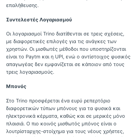
επαλήθευσης.
Συντελεστές Λογαριασμού
Οι λογαριασμοί Trino διατίθενται σε τρεις σχέσεις,
με διαφορετικές επιλογές για τις ανάγκες των
χρηστών. Οι μισθωτές μέθοδοι που υποστηρίζονται
είναι το Paytm και η UPI, ενώ ο αντίστοιχος φυσικός
απαγωγέας δεν εμφανίζεται σε κάποιον από τους
τρεις λογαριασμούς.
Μπονός
Στο Trino προσφέρεται ένα ευρύ ρεπερτόριο
διαφορετικών τύπων μπόνους για τα φυσικά και
ηλεκτρονικά κέρματα, καθώς και σε μερικές μόνο
πλαισιά. Ο πιο κοινός μισθωτός μπόνος είναι ο
λουτρίσταρχης-στοίχημα για τους νέους χρήστες,