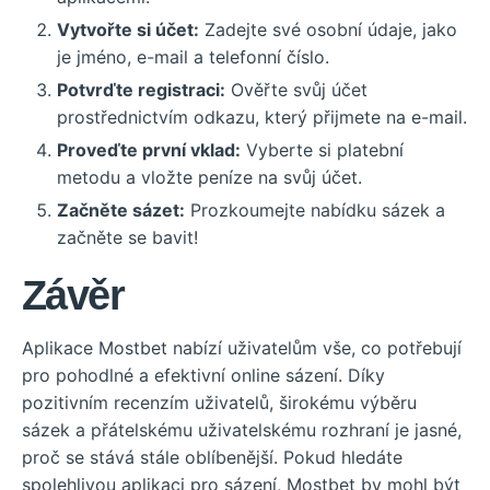
Vytvořte si účet:
Zadejte své osobní údaje, jako
je jméno, e-mail a telefonní číslo.
Potvrďte registraci:
Ověřte svůj účet
prostřednictvím odkazu, který přijmete na e-mail.
Proveďte první vklad:
Vyberte si platební
metodu a vložte peníze na svůj účet.
Začněte sázet:
Prozkoumejte nabídku sázek a
začněte se bavit!
Závěr
Aplikace Mostbet nabízí uživatelům vše, co potřebují
pro pohodlné a efektivní online sázení. Díky
pozitivním recenzím uživatelů, širokému výběru
sázek a přátelskému uživatelskému rozhraní je jasné,
proč se stává stále oblíbenější. Pokud hledáte
spolehlivou aplikaci pro sázení, Mostbet by mohl být