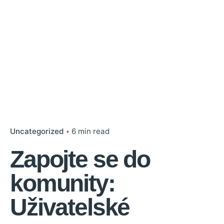
Uncategorized
6 min read
Zapojte se do
komunity:
Uživatelské