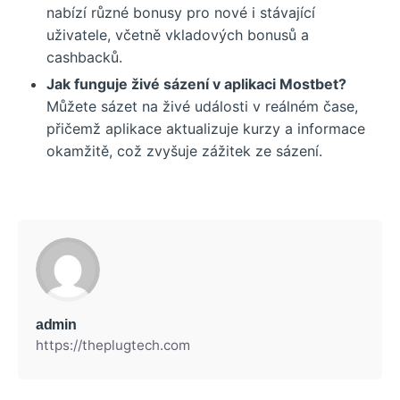
nabízí různé bonusy pro nové i stávající
uživatele, včetně vkladových bonusů a
cashbacků.
Jak funguje živé sázení v aplikaci Mostbet?
Můžete sázet na živé události v reálném čase,
přičemž aplikace aktualizuje kurzy a informace
okamžitě, což zvyšuje zážitek ze sázení.
admin
https://theplugtech.com