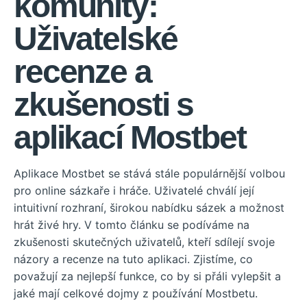
komunity:
Uživatelské
recenze a
zkušenosti s
aplikací Mostbet
Aplikace Mostbet se stává stále populárnější volbou
pro online sázkaře i hráče. Uživatelé chválí její
intuitivní rozhraní, širokou nabídku sázek a možnost
hrát živé hry. V tomto článku se podíváme na
zkušenosti skutečných uživatelů, kteří sdílejí svoje
názory a recenze na tuto aplikaci. Zjistíme, co
považují za nejlepší funkce, co by si přáli vylepšit a
jaké mají celkové dojmy z používání Mostbetu.