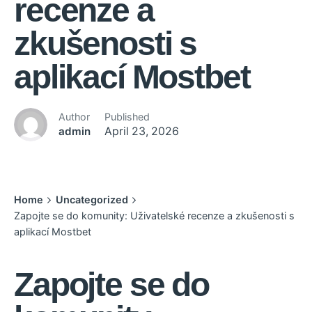
recenze a
zkušenosti s
aplikací Mostbet
Author
Published
admin
April 23, 2026
Home
Uncategorized
Zapojte se do komunity: Uživatelské recenze a zkušenosti s
aplikací Mostbet
Zapojte se do