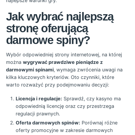
najlepsze warunki gry.
Jak wybrać najlepszą
stronę oferującą
darmowe spiny?
Wybór odpowiedniej strony internetowej, na której
można
wygrywać prawdziwe pieniądze z
darmowymi spinami
, wymaga zwrócenia uwagi na
kilka kluczowych kryteriów. Oto czynniki, które
warto rozważyć przy podejmowaniu decyzji:
Licencja i regulacje:
Sprawdź, czy kasyno ma
odpowiednią licencję oraz czy przestrzega
regulacji prawnych.
Oferta darmowych spinów:
Porównaj różne
oferty promocyjne w zakresie darmowych