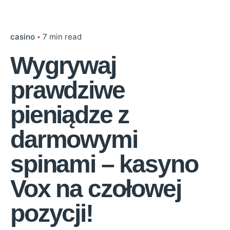
casino
7 min read
Wygrywaj
prawdziwe
pieniądze z
darmowymi
spinami – kasyno
Vox na czołowej
pozycji!