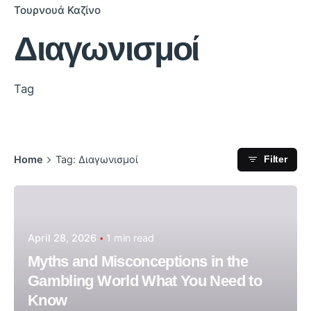
Τουρνουά Καζίνο
Διαγωνισμοί
Tag
Home
Tag: Διαγωνισμοί
Filter
Posted by
admin
April 28, 2026
1 min read
Myths and Misconceptions in the
Gambling World What You Need to
Know