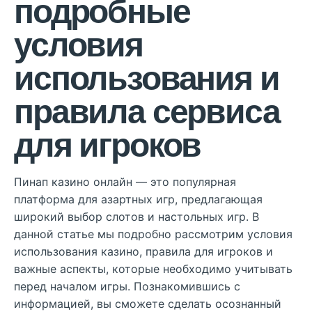
подробные
условия
использования и
правила сервиса
для игроков
Пинап казино онлайн — это популярная
платформа для азартных игр, предлагающая
широкий выбор слотов и настольных игр. В
данной статье мы подробно рассмотрим условия
использования казино, правила для игроков и
важные аспекты, которые необходимо учитывать
перед началом игры. Познакомившись с
информацией, вы сможете сделать осознанный