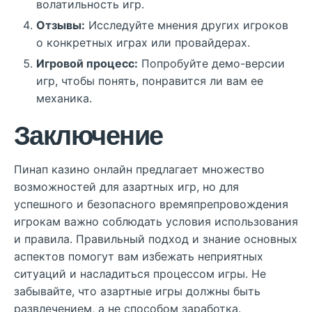
волатильность игр.
Отзывы:
Исследуйте мнения других игроков
о конкретных играх или провайдерах.
Игровой процесс:
Попробуйте демо-версии
игр, чтобы понять, понравится ли вам ее
механика.
Заключение
Пинап казино онлайн предлагает множество
возможностей для азартных игр, но для
успешного и безопасного времяпрепровождения
игрокам важно соблюдать условия использования
и правила. Правильный подход и знание основных
аспектов помогут вам избежать неприятных
ситуаций и насладиться процессом игры. Не
забывайте, что азартные игры должны быть
развлечением, а не способом заработка.