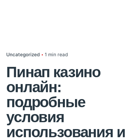
Uncategorized
1 min read
Пинап казино
онлайн:
подробные
условия
использования и