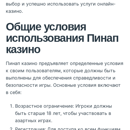
выбор и успешно использовать услуги онлайн-
казино.
Общие условия
использования Пинап
казино
Пинап казино предъявляет определенные условия
к своим пользователям, которые должны быть
выполнены для обеспечения справедливости и
безопасности игры. Основные условия включают
в себя:
Возрастное ограничение: Игроки должны
быть старше 18 лет, чтобы участвовать в
азартных играх.
Регистрация: Для доступа ко всем функциям