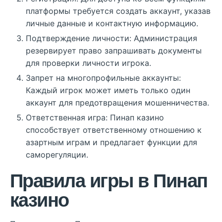
платформы требуется создать аккаунт, указав
личные данные и контактную информацию.
Подтверждение личности: Администрация
резервирует право запрашивать документы
для проверки личности игрока.
Запрет на многопрофильные аккаунты:
Каждый игрок может иметь только один
аккаунт для предотвращения мошенничества.
Ответственная игра: Пинап казино
способствует ответственному отношению к
азартным играм и предлагает функции для
саморегуляции.
Правила игры в Пинап
казино