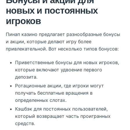
Бонусы и акции для
новых и постоянных
игроков
Пинап казино предлагает разнообразные бонусы
и акции, которые делают игру более
привлекательной. Вот несколько типов бонусов:
Приветственные бонусы для новых игроков,
которые включают удвоение первого
депозита.
Ротационные акции, где игроки могут
получать бесплатные вращения в
определенных слотах.
Кэшбэк для постоянных пользователей,
который возвращает часть проигранных
средств.