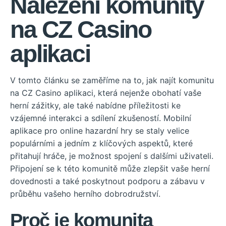
Nalezení komunity
na CZ Casino
aplikaci
V tomto článku se zaměříme na to, jak najít komunitu
na CZ Casino aplikaci, která nejenže obohatí vaše
herní zážitky, ale také nabídne příležitosti ke
vzájemné interakci a sdílení zkušeností. Mobilní
aplikace pro online hazardní hry se staly velice
populárními a jedním z klíčových aspektů, které
přitahují hráče, je možnost spojení s dalšími uživateli.
Připojení se k této komunitě může zlepšit vaše herní
dovednosti a také poskytnout podporu a zábavu v
průběhu vašeho herního dobrodružství.
Proč je komunita