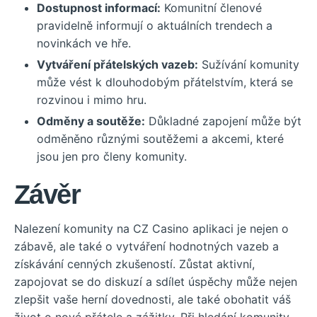
Dostupnost informací:
Komunitní členové
pravidelně informují o aktuálních trendech a
novinkách ve hře.
Vytváření přátelských vazeb:
Sužívání komunity
může vést k dlouhodobým přátelstvím, která se
rozvinou i mimo hru.
Odměny a soutěže:
Důkladné zapojení může být
odměněno různými soutěžemi a akcemi, které
jsou jen pro členy komunity.
Závěr
Nalezení komunity na CZ Casino aplikaci je nejen o
zábavě, ale také o vytváření hodnotných vazeb a
získávání cenných zkušeností. Zůstat aktivní,
zapojovat se do diskuzí a sdílet úspěchy může nejen
zlepšit vaše herní dovednosti, ale také obohatit váš
život o nové přátele a zážitky. Při hledání komunity