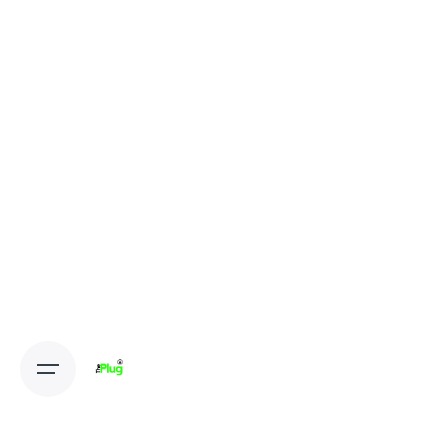
Skip
to
content