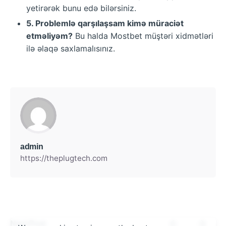
yetirərək bunu edə bilərsiniz.
5. Problemlə qarşılaşsam kimə müraciət
etməliyəm?
Bu halda Mostbet müştəri xidmətləri
ilə əlaqə saxlamalısınız.
admin
https://theplugtech.com
Next Post