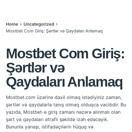
Home
Uncategorized
Mostbet Com Giriş: Şərtlər və Qaydaları Anlamaq
Mostbet Com Giriş:
Şərtlər və
Qaydaları Anlamaq
Mostbet.com üzərinə daxil olmaq istədiyiniz zaman,
şərtlər və qaydalarla tanış olmaq olduqca vacibdir. Bu
yazıda, Mostbet-ə giriş zamanı nəzərə alınmalı olan
şərt və qaydaları ətraflı şəkildə izah edəcəyik.
Bununla yanaşı, istifadəçilərin hüquq və