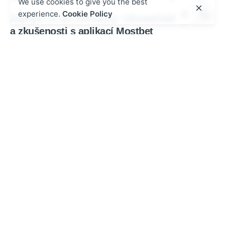
We use cookies to give you the best
experience.
Cookie Policy
Zapojte se do komunity: Uživatelské recenze
a zkušenosti s aplikací Mostbet
Posted by
Recent Posts
admin
August 5, 2026
8 min read
Mobil cihazlarda mostbet az ilə
oynamaq nə qədər rahatdır?
Mobil cihazlarda mostbet az interfeysinin
sadəliyi və sürətli yüklənməsi istifadəçilərə rahat
oynama imkanı yaradır, xüsusilə də yolda olanlar
üçün əlverişlidir.
Uncategorized