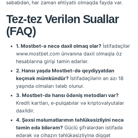
səbəbdən, hər zaman ehtiyatlı olmaqda fayda var.
Tez-tez Verilən Suallar
(FAQ)
1. Mostbet-ə necə daxil olmaq olar?
İstifadəçilər
www.mostbet.com ünvanına daxil olmaqla öz
hesablarına girişi təmin edərlər.
2. Hansı yaşda Mostbet-də qeydiyyatdan
keçmək mümkündür?
İstifadəçilərin ən azı 18
yaşında olmaları tələb olunur.
3. Mostbet-də hansı ödəniş metodları var?
Kredit kartları, e-pulqabılar və kriptovalyutalar
daxildir.
4. Şəxsi məlumatlarımın təhlükəsizliyini necə
təmin edə bilərəm?
Güclü şifrələrdən istifadə
edərək və cihazın təhlükəsizliyinə diqqət