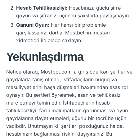
Hesab Təhlükəsizliyi:
Hesabınıza güclü şifrə
qoyun və şifrənizi üçüncü şəxslərlə paylaşmayın.
Qanuni Oyun:
Hər hansı bir problemlə
qarşılaşsanız, dərhal Mostbet-in müştəri
xidmətləri ilə əlaqə saxlayın.
Yekunlaşdırma
Nəticə olaraq, Mostbet.com-a giriş edərkən şərtlər və
qaydalarla tanış olmaq, istifadəçilərin hüquq və
məsuliyyətlərini başa düşmələri baxımından əsas rol
oynayır. Bu şərtləri öyrənmək, asan və təhlükəsiz
mərc etməyi təmin edir. İstifadəçilərin hesab
təhlükəsizliyi, fərdi məlumatların qorunması və oyun
qaydalarına riayət etmələri, uğurlu bir təcrübə üçün
vacibdir. Unutmayın ki, şərtləri pozduğunuz halda,
hesabınızın bağlanması riskini daşıyırsınız. Bu