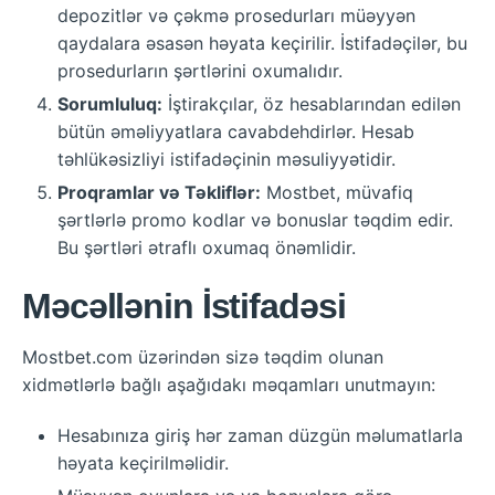
depozitlər və çəkmə prosedurları müəyyən
qaydalara əsasən həyata keçirilir. İstifadəçilər, bu
prosedurların şərtlərini oxumalıdır.
Sorumluluq:
İştirakçılar, öz hesablarından edilən
bütün əməliyyatlara cavabdehdirlər. Hesab
təhlükəsizliyi istifadəçinin məsuliyyətidir.
Proqramlar və Təkliflər:
Mostbet, müvafiq
şərtlərlə promo kodlar və bonuslar təqdim edir.
Bu şərtləri ətraflı oxumaq önəmlidir.
Məcəllənin İstifadəsi
Mostbet.com üzərindən sizə təqdim olunan
xidmətlərlə bağlı aşağıdakı məqamları unutmayın:
Hesabınıza giriş hər zaman düzgün məlumatlarla
həyata keçirilməlidir.