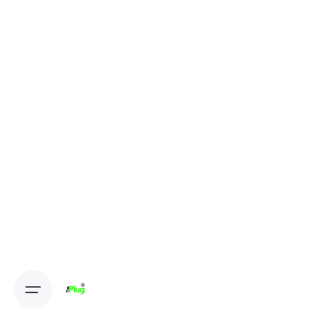
Skip
to
content