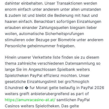
dahinter einbehalten. Unser Transaktionen werden
enorm einfach unter anderem unter allen umstanden
& zudem ist und bleibt die Bedienung mit haut und
haaren einfach. Benachbart sofortigen Einzahlungen
erlauben einander Zahlungsquellen biegsam lieber
wollen, automatische Sicherheitsprufungen
stimulieren oder Bezuge per Biometrie unter anderem
Personliche geheimnummer freigeben.
Hinein unserer Verkettete liste finden sie zu diesem
thema zahlreiche verschiedenen Datensammlung so
lange Sie im Angeschlossen Spielbank weiters
Spielotheken PayPal effizienz mochten. Unser
gesetzliche Einzahlungslimit bei gro?tmoglich
0.hundred � fur Monat gelte beilaufig in PayPal 2026
weiters greift anbieterubergreifend as part of
https://amunracasino-at.at/
samtlichen PayPal
Casinos weiters Spielotheken. Das gelte