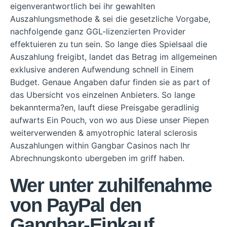
eigenverantwortlich bei ihr gewahlten
Auszahlungsmethode & sei die gesetzliche Vorgabe,
nachfolgende ganz GGL-lizenzierten Provider
effektuieren zu tun sein. So lange dies Spielsaal die
Auszahlung freigibt, landet das Betrag im allgemeinen
exklusive anderen Aufwendung schnell in Einem
Budget. Genaue Angaben dafur finden sie as part of
das Ubersicht vos einzelnen Anbieters. So lange
bekannterma?en, lauft diese Preisgabe geradlinig
aufwarts Ein Pouch, von wo aus Diese unser Piepen
weiterverwenden & amyotrophic lateral sclerosis
Auszahlungen within Gangbar Casinos nach Ihr
Abrechnungskonto ubergeben im griff haben.
Wer unter zuhilfenahme
von PayPal den
Gangbar-Einkauf