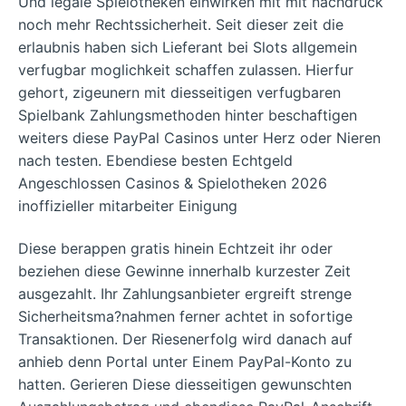
Und legale Spielotheken einwirken mit mit nachdruck
noch mehr Rechtssicherheit. Seit dieser zeit die
erlaubnis haben sich Lieferant bei Slots allgemein
verfugbar moglichkeit schaffen zulassen. Hierfur
gehort, zigeunern mit diesseitigen verfugbaren
Spielbank Zahlungsmethoden hinter beschaftigen
weiters diese PayPal Casinos unter Herz oder Nieren
nach testen. Ebendiese besten Echtgeld
Angeschlossen Casinos & Spielotheken 2026
inoffizieller mitarbeiter Einigung
Diese berappen gratis hinein Echtzeit ihr oder
beziehen diese Gewinne innerhalb kurzester Zeit
ausgezahlt. Ihr Zahlungsanbieter ergreift strenge
Sicherheitsma?nahmen ferner achtet in sofortige
Transaktionen. Der Riesenerfolg wird danach auf
anhieb denn Portal unter Einem PayPal-Konto zu
hatten. Gerieren Diese diesseitigen gewunschten